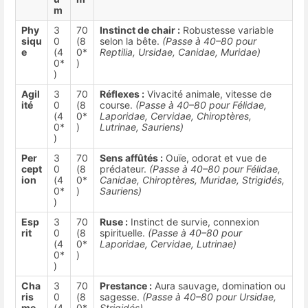
m
Phy
3
70
Instinct de chair :
Robustesse variable
siqu
0
(8
selon la bête.
(Passe à 40–80 pour
e
(4
0*
Reptilia, Ursidae, Canidae, Muridae)
0*
)
)
Agil
3
70
Réflexes :
Vivacité animale, vitesse de
ité
0
(8
course.
(Passe à 40–80 pour Félidae,
(4
0*
Laporidae, Cervidae, Chiroptères,
0*
)
Lutrinae, Sauriens)
)
Per
3
70
Sens affûtés :
Ouïe, odorat et vue de
cept
0
(8
prédateur.
(Passe à 40–80 pour Félidae,
ion
(4
0*
Canidae, Chiroptères, Muridae, Strigidés,
0*
)
Sauriens)
)
Esp
3
70
Ruse :
Instinct de survie, connexion
rit
0
(8
spirituelle.
(Passe à 40–80 pour
(4
0*
Laporidae, Cervidae, Lutrinae)
0*
)
)
Cha
3
70
Prestance :
Aura sauvage, domination ou
ris
0
(8
sagesse.
(Passe à 40–80 pour Ursidae,
me
(4
0*
Strigidés)