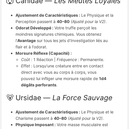
🐺 Canidae —
Les Meutes Loyales
Ajustement de Caractéristiques :
Le Physique et la
Perception passent à
40–80
(Ajusté pour la V2)
.
Odorat Développé :
Votre truffe perçoit les
moindres signatures chimiques. Vous obtenez
l'
Avantage
sur tous les jets d'
Investigation
liés au
flair et à l'odorat.
Morsure Réflexe (Capacité) :
Coût :
1 Réaction |
Fréquence :
Permanente.
Effet :
Lorsqu'une créature entre en contact
direct avec vous au corps à corps, vous
pouvez lui infliger une morsure rapide de
1d4
dégâts perforants
.
🐻 Ursidae —
La Force Sauvage
Ajustement de Caractéristiques :
Le Physique et le
Charisme passent à
40–80
(Ajusté pour la V2)
.
Physique Imposant :
Votre masse musculaire est