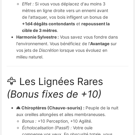
Effet :
Si vous vous déplacez d'au moins 3
mètres en ligne droite vers un ennemi avant
de l'attaquer, vos bois infligent un bonus de
+1d4 dégâts contondants
et
repoussent la
cible de 3 mètres
.
Harmonie Sylvestre :
Vous savez vous fondre dans
l'environnement. Vous bénéficiez de l'
Avantage
sur
vos jets de
Discrétion
lorsque vous évoluez en
milieu naturel.
🦅 Les Lignées Rares
(Bonus fixes de +10)
🦇 Chiroptères (Chauve-souris) :
Peuple de la nuit
aux oreilles allongées et ailes membraneuses.
Bonus :
+10 Perception, +10 Agilité.
Écholocalisation (Passif) :
Votre ouïe
compense vos yeux. En obscurité totale, vous