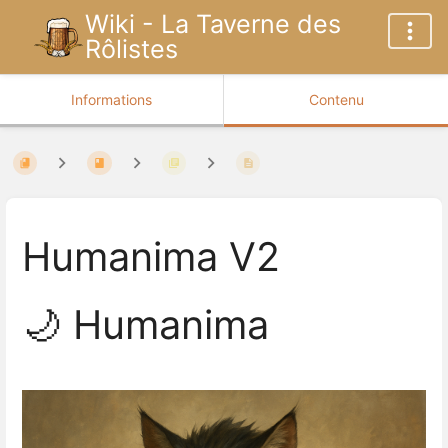
Wiki - La Taverne des
Rôlistes
Informations
Contenu
Humanima V2
🌙 Humanima