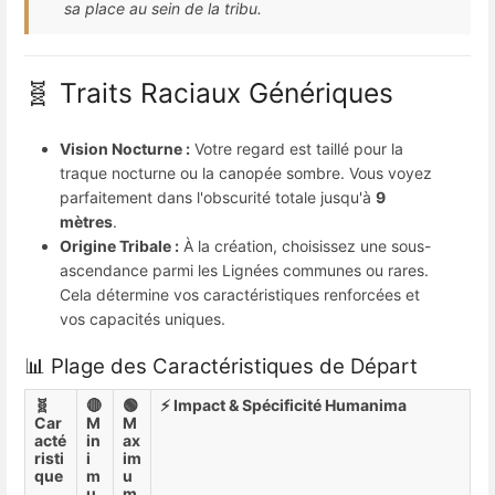
sa place au sein de la tribu.
🧬 Traits Raciaux Génériques
Vision Nocturne :
Votre regard est taillé pour la
traque nocturne ou la canopée sombre. Vous voyez
parfaitement dans l'obscurité totale jusqu'à
9
mètres
.
Origine Tribale :
À la création, choisissez une sous-
ascendance parmi les Lignées communes ou rares.
Cela détermine vos caractéristiques renforcées et
vos capacités uniques.
📊 Plage des Caractéristiques de Départ
🧬
🔴
🟢
⚡ Impact & Spécificité Humanima
Car
M
M
acté
in
ax
risti
i
im
que
m
u
u
m