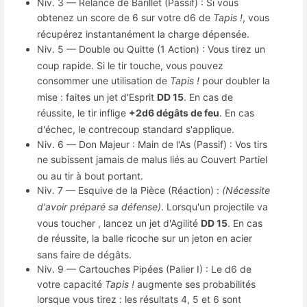
Niv.
3 — Relance de Barillet (Passif) : Si vous
obtenez un score de 6 sur votre d6 de
Tapis !
, vous
récupérez instantanément la charge dépensée
.
Niv.
5 — Double ou Quitte (1 Action) : Vous tirez un
coup rapide
.
Si le tir touche, vous pouvez
consommer une utilisation de
Tapis !
pour doubler la
mise
: faites un jet d'Esprit
DD 15
.
En cas de
réussite, le tir inflige
+2d6 dégâts de feu
.
En cas
d'échec, le contrecoup standard s'applique
.
Niv.
6 — Don Majeur : Main de l'As (Passif) : Vos tirs
ne subissent jamais de malus liés au Couvert Partiel
ou au tir à bout portant
.
Niv.
7 — Esquive de la Pièce (Réaction) :
(Nécessite
d'avoir préparé sa défense)
.
Lorsqu'un projectile va
vous toucher
, lancez un jet d'Agilité
DD 15
.
En cas
de réussite, la balle ricoche sur un jeton en acier
sans faire de dégâts
.
Niv.
9 — Cartouches Pipées (Palier I) : Le d6 de
votre capacité
Tapis !
augmente ses probabilités
lorsque vous tirez : les résultats 4, 5 et 6 sont