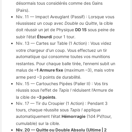
désormais tous considérés comme des Gains
(Pairs)
.
Niv.
11 — Impact Aveuglant (Passif) : Lorsque vous
réussissez un coup avec
Double ou Quitte
, la cible
doit réussir un jet de Physique
DD 15
sous peine de
subir l'état
Étourdi
pour 1 tour
.
Niv.
13 — Cartes sur Table (1 Action) : Vous videz
votre chargeur d'un coup
.
Vous effectuez un tir
automatique qui consomme toutes vos munitions
restantes
.
Pour chaque balle tirée, l'ennemi subit un
malus de
–1 Armure fixe
(maximum –3), mais votre
arme perd –3 points de durabilité
.
Niv.
15 — Cartouches Pipées (Palier II) : Vos tirs
réussis sous l'effet de
Tapis !
réduisent l'Armure de
la cible de
–3 points
.
Niv.
17 — Tir du Croupier (1 Action) : Pendant 3
tours, chaque réussite sous
Tapis !
applique
automatiquement l'état
Hémorragie
(1d4 PV/tour,
cumulable) sur la cible
.
Niv. 20 — Quitte ou Double Absolu (Ultime | 2