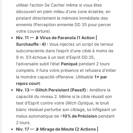
utiliser l'action Se Cacher même si vous êtes
découvert en plein milieu d'une zone éclairée, en
piratant directement la mémoire immédiate des
ennemis (Perception ennemie DD 35 pour percer
votre couverture).
Niv. 11 — 📡 Virus de Paranoïa (1 Action |
Surchauffe : 4) :
Vous injectez un script de terreur
subconsciente dans l'esprit d'une cible à moins de
9 m. S'il échoue à un test d'Esprit DD 25,
l'adversaire subit l'état
Paniqué
pendant 2 tours
complets. Il fuira votre présence et refusera d'initier
la moindre capacité offensive. Utilisable
1× par
repos court
.
Niv. 13 — Glitch Persistant (Passif) :
Améliore la
capacité du niveau 2. Même si la cible réussit son
test d'Esprit contre votre
Glitch Optique
, le bruit
blanc résiduel perturbe son ciblage, lui infligeant un
malus automatique de
–10% de Précision
pendant
2 tours.
Niv. 17 — 📡 Mirage de Meute (2 Actions |