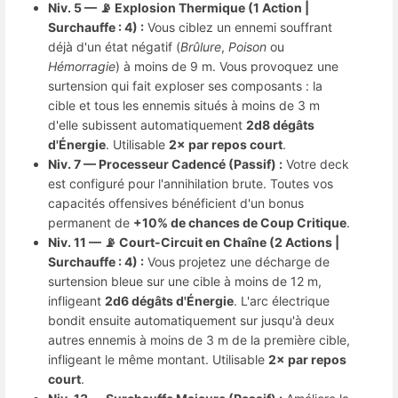
Niv. 5 — 📡 Explosion Thermique (1 Action |
Surchauffe : 4) :
Vous ciblez un ennemi souffrant
déjà d'un état négatif (
Brûlure
,
Poison
ou
Hémorragie
) à moins de 9 m. Vous provoquez une
surtension qui fait exploser ses composants : la
cible et tous les ennemis situés à moins de 3 m
d'elle subissent automatiquement
2d8 dégâts
d'Énergie
. Utilisable
2× par repos court
.
Niv. 7 — Processeur Cadencé (Passif) :
Votre deck
est configuré pour l'annihilation brute. Toutes vos
capacités offensives bénéficient d'un bonus
permanent de
+10% de chances de Coup Critique
.
Niv. 11 — 📡 Court-Circuit en Chaîne (2 Actions |
Surchauffe : 4) :
Vous projetez une décharge de
surtension bleue sur une cible à moins de 12 m,
infligeant
2d6 dégâts d'Énergie
. L'arc électrique
bondit ensuite automatiquement sur jusqu'à deux
autres ennemis à moins de 3 m de la première cible,
infligeant le même montant. Utilisable
2× par repos
court
.