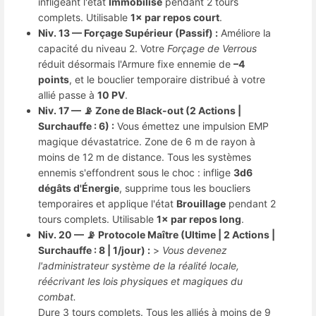
infligeant l'état
Immobilisé
pendant 2 tours
complets. Utilisable
1× par repos court
.
Niv. 13 — Forçage Supérieur (Passif) :
Améliore la
capacité du niveau 2. Votre
Forçage de Verrous
réduit désormais l'Armure fixe ennemie de
–4
points
, et le bouclier temporaire distribué à votre
allié passe à
10 PV
.
Niv. 17 — 📡 Zone de Black-out (2 Actions |
Surchauffe : 6) :
Vous émettez une impulsion EMP
magique dévastatrice. Zone de 6 m de rayon à
moins de 12 m de distance. Tous les systèmes
ennemis s'effondrent sous le choc : inflige
3d6
dégâts d'Énergie
, supprime tous les boucliers
temporaires et applique l'état
Brouillage
pendant 2
tours complets. Utilisable
1× par repos long
.
Niv. 20 — 📡 Protocole Maître (Ultime | 2 Actions |
Surchauffe : 8 | 1/jour) :
>
Vous devenez
l'administrateur système de la réalité locale,
réécrivant les lois physiques et magiques du
combat.
Dure 3 tours complets. Tous les alliés à moins de 9