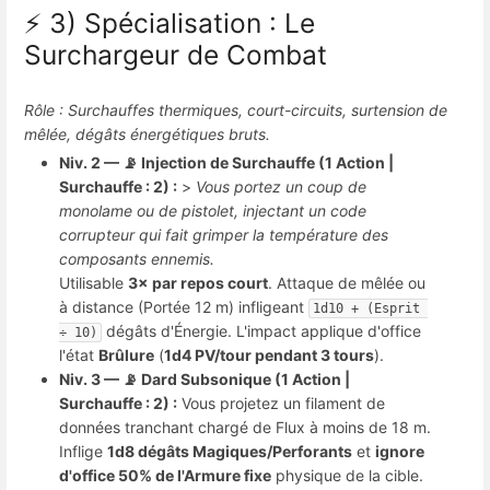
⚡ 3) Spécialisation : Le
Surchargeur de Combat
Rôle : Surchauffes thermiques, court-circuits, surtension de
mêlée, dégâts énergétiques bruts.
Niv. 2 — 📡 Injection de Surchauffe (1 Action |
Surchauffe : 2) :
>
Vous portez un coup de
monolame ou de pistolet, injectant un code
corrupteur qui fait grimper la température des
composants ennemis.
Utilisable
3× par repos court
. Attaque de mêlée ou
à distance (Portée 12 m) infligeant
1d10 + (Esprit 
dégâts d'Énergie. L'impact applique d'office
÷ 10)
l'état
Brûlure
(
1d4 PV/tour pendant 3 tours
).
Niv. 3 — 📡 Dard Subsonique (1 Action |
Surchauffe : 2) :
Vous projetez un filament de
données tranchant chargé de Flux à moins de 18 m.
Inflige
1d8 dégâts Magiques/Perforants
et
ignore
d'office 50% de l'Armure fixe
physique de la cible.