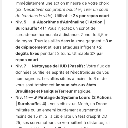
immédiatement une action mineure de votre choix
(ex:
Désactiver son propre bouclier
,
Tirer un coup
de feu dans le vide
). Utilisable
2× par repos court
.
Niv. 5 — 📡 Algorithme d'Adrénaline (1 Action |
Surchauffe : 4) :
Vous injectez un script de
surcadence hormonale à distance. Zone de 4,5 m
de rayon. Tous les alliés dans la zone gagnent
+3 m
de déplacement
et leurs attaques infligent
+2
dégâts fixes
pendant 2 tours. Utilisable
2× par
repos court
.
Niv. 7 — Nettoyage de HUD (Passif) :
Votre flux de
données purifie les esprits et l'électronique de vos
compagnons. Les alliés situés à moins de 6 m de
vous sont totalement
immunisés aux états
Brouillage et Panique/Terreur
magique.
Niv. 11 — 📡 Piratage de Système Lourd (2 Actions
| Surchauffe : 4) :
Vous ciblez un Mech, un Drone
militaire ou un ennemi lourdement augmenté à
moins de 15 m. Si la cible rate un test d'Esprit DD
25, ses servomoteurs se verrouillent à distance, lui