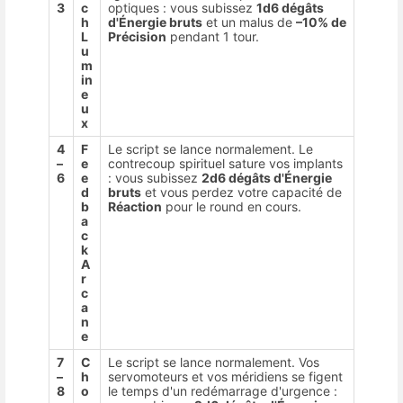
3
c
optiques : vous subissez
1d6 dégâts
h
d'Énergie bruts
et un malus de
–10% de
L
Précision
pendant 1 tour.
u
m
in
e
u
x
4
F
Le script se lance normalement. Le
–
e
contrecoup spirituel sature vos implants
6
e
: vous subissez
2d6 dégâts d'Énergie
d
bruts
et vous perdez votre capacité de
b
Réaction
pour le round en cours.
a
c
k
A
r
c
a
n
e
7
C
Le script se lance normalement. Vos
–
h
servomoteurs et vos méridiens se figent
8
o
le temps d'un redémarrage d'urgence :