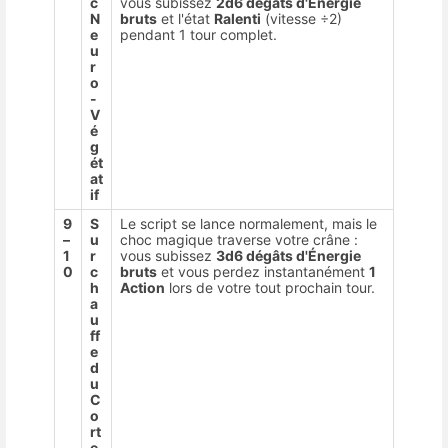
c
vous subissez
2d6 dégâts d'Énergie
N
bruts
et l'état
Ralenti
(vitesse ÷2)
e
pendant 1 tour complet.
u
r
o
-
V
é
g
ét
at
if
9
S
Le script se lance normalement, mais le
–
u
choc magique traverse votre crâne :
1
r
vous subissez
3d6 dégâts d'Énergie
0
c
bruts
et vous perdez instantanément
1
h
Action
lors de votre tout prochain tour.
a
u
ff
e
d
u
C
o
rt
e