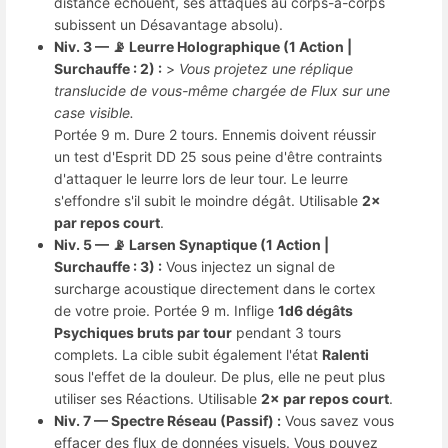
distance échouent, ses attaques au corps-à-corps
subissent un Désavantage absolu).
Niv. 3 — 📡 Leurre Holographique (1 Action |
Surchauffe : 2) :
>
Vous projetez une réplique
translucide de vous-même chargée de Flux sur une
case visible.
Portée 9 m. Dure 2 tours. Ennemis doivent réussir
un test d'Esprit DD 25 sous peine d'être contraints
d'attaquer le leurre lors de leur tour. Le leurre
s'effondre s'il subit le moindre dégât. Utilisable
2×
par repos court
.
Niv. 5 — 📡 Larsen Synaptique (1 Action |
Surchauffe : 3) :
Vous injectez un signal de
surcharge acoustique directement dans le cortex
de votre proie. Portée 9 m. Inflige
1d6 dégâts
Psychiques bruts par tour
pendant 3 tours
complets. La cible subit également l'état
Ralenti
sous l'effet de la douleur. De plus, elle ne peut plus
utiliser ses Réactions. Utilisable
2× par repos court
.
Niv. 7 — Spectre Réseau (Passif) :
Vous savez vous
effacer des flux de données visuels. Vous pouvez