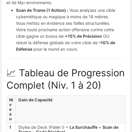
et de Myr environnants.
Scan de Trame (1 Action) :
Vous analysez une cible
cybernétique ou magique à moins de 18 mètres.
Vous mettez en évidence ses failles structurelles.
Votre toute prochaine action offensive contre cette
cible gagne un bonus de
+15% de Précision
OU
réduit la défense globale de votre cible de
–10% de
Défense
pour le round en cours.
📈 Tableau de Progression
Complet (Niv. 1 à 20)
Ni
Gain de Capacité
v
e
a
u
1
Styles de Deck (Palier I) +
La Surchauffe
+
Scan de
Trame
+
Code Résiduel
.