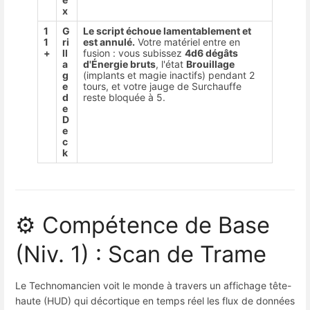
x
1
G
Le script échoue lamentablement et
1
ri
est annulé.
Votre matériel entre en
+
ll
fusion : vous subissez
4d6 dégâts
a
d'Énergie bruts
, l'état
Brouillage
g
(implants et magie inactifs) pendant 2
e
tours, et votre jauge de Surchauffe
d
reste bloquée à 5.
e
D
e
c
k
⚙️ Compétence de Base
(Niv. 1) : Scan de Trame
Le Technomancien voit le monde à travers un affichage tête-
haute (HUD) qui décortique en temps réel les flux de données