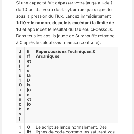
Si une capacité fait dépasser votre jauge au-delà
de 10 points, votre deck cyber-runique disjoncte
sous la pression du Flux. Lancez immédiatement
1d10 + le nombre de points excédant la limite de
10
et appliquez le résultat du tableau ci-dessous.
Dans tous les cas, la jauge de Surchauffe retombe
à 0 après le calcul (sauf mention contraire).
J
E
Repercussions Techniques &
e
ff
Arcaniques
t
et
(
d
1
e
d
la
1
D
0
is
+
jo
e
n
x
ct
c
io
è
n
s
)
1
G
Le script se lance normalement. Des
–
lit
lignes de code corrompues saturent vos