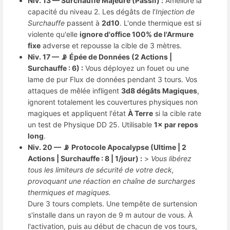
Niv. 13 — Surchauffe Majeure (Passif) :
Améliore la
capacité du niveau 2. Les dégâts de l'
Injection de
Surchauffe
passent à
2d10
. L'onde thermique est si
violente qu'elle
ignore d'office 100% de l'Armure
fixe
adverse et repousse la cible de 3 mètres.
Niv. 17 — 📡 Épée de Données (2 Actions |
Surchauffe : 6) :
Vous déployez un fouet ou une
lame de pur Flux de données pendant 3 tours. Vos
attaques de mêlée infligent
3d8 dégâts Magiques
,
ignorent totalement les couvertures physiques non
magiques et appliquent l'état
À Terre
si la cible rate
un test de Physique DD 25. Utilisable
1× par repos
long
.
Niv. 20 — 📡 Protocole Apocalypse (Ultime | 2
Actions | Surchauffe : 8 | 1/jour) :
>
Vous libérez
tous les limiteurs de sécurité de votre deck,
provoquant une réaction en chaîne de surcharges
thermiques et magiques.
Dure 3 tours complets. Une tempête de surtension
s'installe dans un rayon de 9 m autour de vous. À
l'activation, puis au début de chacun de vos tours,