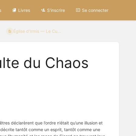
s
Livres
S'inscrire
Se connecter
Église d’Irmis — Le Cu...
ulte du Chaos
res déclarèrent que l’ordre n’était qu’une illusion et
t décrite tantôt comme un esprit, tantôt comme une