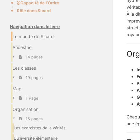
hydre 
🎖️ Capacité de l’Ordre
vérita
Rôle dans Sicard
À la di
imprév
Navigation dans le livre
struct
royaum
Le monde de Sicard
Ancestrie
Org
14 pages
Les classes
I
F
19 pages
P
Map
A
G
1 Page
A
Organisation
Chaque
15 pages
une ép
Les exorcistes de la vérités
L'université élémentaire