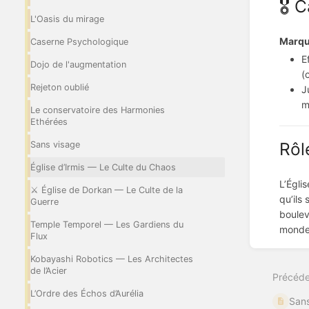
🎖️ 
L'Oasis du mirage
Marqu
Caserne Psychologique
E
Dojo de l'augmentation
(
Rejeton oublié
J
m
Le conservatoire des Harmonies
Ethérées
Rôl
Sans visage
Église d’Irmis — Le Culte du Chaos
L’Égli
⚔️ Église de Dorkan — Le Culte de la
qu’ils
Guerre
boulev
Temple Temporel — Les Gardiens du
monde 
Flux
Entrer
en
Kobayashi Robotics — Les Architectes
mode
de l’Acier
Précéde
de
sélecti
L’Ordre des Échos d’Aurélia
Sans
de