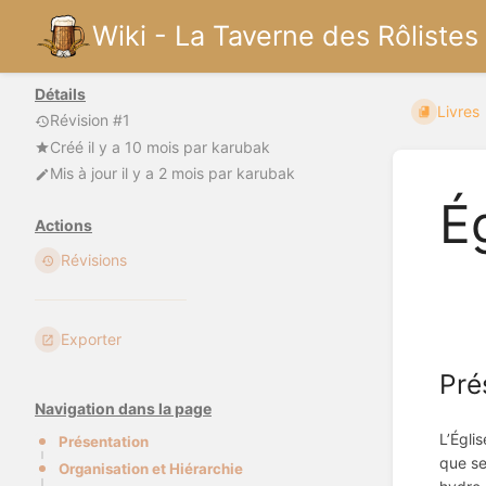
Wiki - La Taverne des Rôlistes
Détails
Livres
Révision #1
Créé
il y a 10 mois
par
karubak
Mis à jour
il y a 2 mois
par
karubak
É
Actions
Révisions
Exporter
Pré
Navigation dans la page
L’Égli
Présentation
que se
Organisation et Hiérarchie