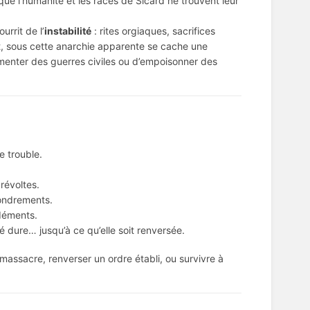
e l’humanité et les races de Sicard ne trouvent leur
urrit de l’
instabilité
: rites orgiaques, sacrifices
t, sous cette anarchie apparente se cache une
menter des guerres civiles ou d’empoisonner des
e trouble.
révoltes.
fondrements.
 déments.
ité dure… jusqu’à ce qu’elle soit renversée.
massacre, renverser un ordre établi, ou survivre à