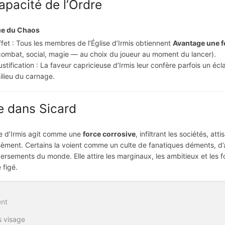
Capacité de l’Ordre
e du Chaos
ffet : Tous les membres de l’Église d’Irmis obtiennent
Avantage une fo
combat, social, magie — au choix du joueur au moment du lancer).
ustification : La faveur capricieuse d’Irmis leur confère parfois un éc
ilieu du carnage.
e dans Sicard
se d’Irmis agit comme une
force corrosive
, infiltrant les sociétés, at
 sèment. Certains la voient comme un culte de fanatiques déments, d’
ersements du monde. Elle attire les marginaux, les ambitieux et les 
figé.
nt
on
 visage