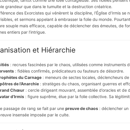
cosmique, tantôt comme une idée contagieuse. Ses fidèles pensent qu
ble grandeur que dans le tumulte et la destruction créatrice.
fférence des Exorcistes qui vénèrent la discipline, l’Église d’Irmis se no
isibles, et sermons appelant à embrasser la folie du monde. Pourtan
ure souple mais efficace, capable de déclencher des émeutes, de fo
es entiers par l’intrigue.
anisation et Hiérarchie
nitiés
: recrues fascinées par le chaos, utilisées comme instruments d
ervents
: fidèles confirmés, prédicateurs ou fauteurs de désordre.
rophètes du Carnage
: meneurs de sectes locales, déclencheurs de 
pôtres de l’Anarchie
: stratèges du chaos, organisant guerres et ef
rand Chœur
: cercle dirigeant mouvant, assemblée d’oracles et de
vatar d’Irmis
: figure suprême, élue par la folie collective. Sa légitim
 passage de rang se fait par une
preuve de chaos
: déclencher un 
reuve insensée imposée par le culte.