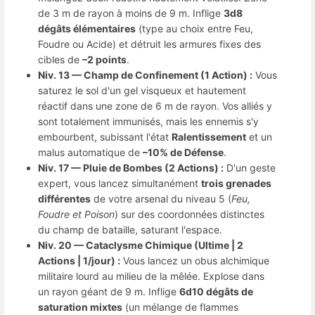
de 3 m de rayon à moins de 9 m. Inflige
3d8
dégâts élémentaires
(type au choix entre Feu,
Foudre ou Acide) et détruit les armures fixes des
cibles de
–2 points
.
Niv. 13 — Champ de Confinement (1 Action) :
Vous
saturez le sol d'un gel visqueux et hautement
réactif dans une zone de 6 m de rayon. Vos alliés y
sont totalement immunisés, mais les ennemis s'y
embourbent, subissant l'état
Ralentissement
et un
malus automatique de
–10% de Défense
.
Niv. 17 — Pluie de Bombes (2 Actions) :
D'un geste
expert, vous lancez simultanément
trois grenades
différentes
de votre arsenal du niveau 5 (
Feu,
Foudre et Poison
) sur des coordonnées distinctes
du champ de bataille, saturant l'espace.
Niv. 20 — Cataclysme Chimique (Ultime | 2
Actions | 1/jour) :
Vous lancez un obus alchimique
militaire lourd au milieu de la mêlée. Explose dans
un rayon géant de 9 m. Inflige
6d10 dégâts de
saturation mixtes
(un mélange de flammes