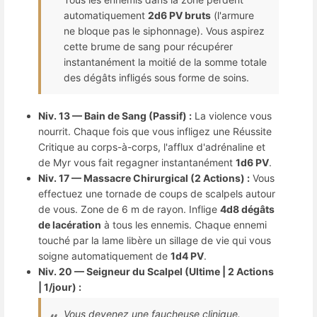
automatiquement
2d6 PV bruts
(l'armure
ne bloque pas le siphonnage). Vous aspirez
cette brume de sang pour récupérer
instantanément la moitié de la somme totale
des dégâts infligés sous forme de soins.
Niv. 13 — Bain de Sang (Passif) :
La violence vous
nourrit. Chaque fois que vous infligez une Réussite
Critique au corps-à-corps, l'afflux d'adrénaline et
de Myr vous fait regagner instantanément
1d6 PV
.
Niv. 17 — Massacre Chirurgical (2 Actions) :
Vous
effectuez une tornade de coups de scalpels autour
de vous. Zone de 6 m de rayon. Inflige
4d8 dégâts
de lacération
à tous les ennemis. Chaque ennemi
touché par la lame libère un sillage de vie qui vous
soigne automatiquement de
1d4 PV
.
Niv. 20 — Seigneur du Scalpel (Ultime | 2 Actions
| 1/jour) :
Vous devenez une faucheuse clinique.