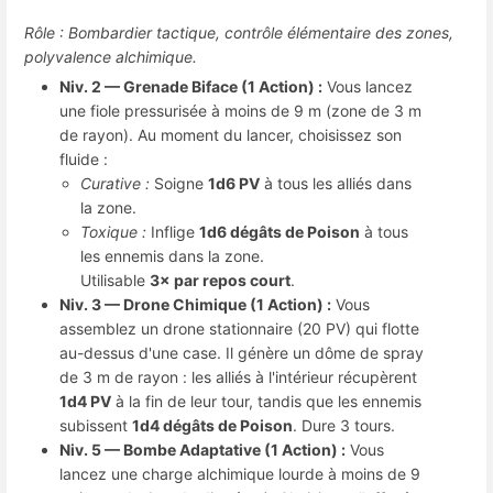
Rôle : Bombardier tactique, contrôle élémentaire des zones,
polyvalence alchimique.
Niv. 2 — Grenade Biface (1 Action) :
Vous lancez
une fiole pressurisée à moins de 9 m (zone de 3 m
de rayon). Au moment du lancer, choisissez son
fluide :
Curative :
Soigne
1d6 PV
à tous les alliés dans
la zone.
Toxique :
Inflige
1d6 dégâts de Poison
à tous
les ennemis dans la zone.
Utilisable
3× par repos court
.
Niv. 3 — Drone Chimique (1 Action) :
Vous
assemblez un drone stationnaire (20 PV) qui flotte
au-dessus d'une case. Il génère un dôme de spray
de 3 m de rayon : les alliés à l'intérieur récupèrent
1d4 PV
à la fin de leur tour, tandis que les ennemis
subissent
1d4 dégâts de Poison
. Dure 3 tours.
Niv. 5 — Bombe Adaptative (1 Action) :
Vous
lancez une charge alchimique lourde à moins de 9