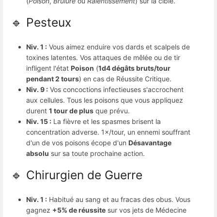
(
Poison
,
Brûlure
ou
Ralentissement
) sur la cible.
🔹 Pesteux
Niv. 1 :
Vous aimez enduire vos dards et scalpels de
toxines latentes. Vos attaques de mêlée ou de tir
infligent l'état
Poison
(
1d4 dégâts bruts/tour
pendant 2 tours
) en cas de Réussite Critique.
Niv. 9 :
Vos concoctions infectieuses s'accrochent
aux cellules. Tous les poisons que vous appliquez
durent
1 tour de plus
que prévu.
Niv. 15 :
La fièvre et les spasmes brisent la
concentration adverse. 1×/tour, un ennemi souffrant
d'un de vos poisons écope d'un
Désavantage
absolu
sur sa toute prochaine action.
🔹 Chirurgien de Guerre
Niv. 1 :
Habitué au sang et au fracas des obus. Vous
gagnez
+5% de réussite
sur vos jets de Médecine