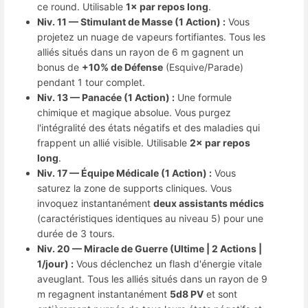
ce round. Utilisable
1× par repos long
.
Niv. 11 — Stimulant de Masse (1 Action) :
Vous
projetez un nuage de vapeurs fortifiantes. Tous les
alliés situés dans un rayon de 6 m gagnent un
bonus de
+10% de Défense
(Esquive/Parade)
pendant 1 tour complet.
Niv. 13 — Panacée (1 Action) :
Une formule
chimique et magique absolue. Vous purgez
l'intégralité des états négatifs et des maladies qui
frappent un allié visible. Utilisable
2× par repos
long
.
Niv. 17 — Équipe Médicale (1 Action) :
Vous
saturez la zone de supports cliniques. Vous
invoquez instantanément
deux assistants médics
(caractéristiques identiques au niveau 5) pour une
durée de 3 tours.
Niv. 20 — Miracle de Guerre (Ultime | 2 Actions |
1/jour) :
Vous déclenchez un flash d'énergie vitale
aveuglant. Tous les alliés situés dans un rayon de 9
m regagnent instantanément
5d8 PV
et sont