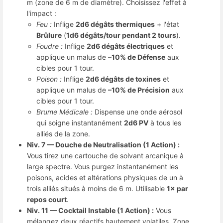
m (zone de 6 m de diamètre). Choisissez l'effet à
l'impact :
Feu :
Inflige
2d6 dégâts thermiques
+ l'état
Brûlure
(
1d6 dégâts/tour pendant 2 tours
).
Foudre :
Inflige
2d6 dégâts électriques
et
applique un malus de
–10% de Défense
aux
cibles pour 1 tour.
Poison :
Inflige
2d6 dégâts de toxines
et
applique un malus de
–10% de Précision
aux
cibles pour 1 tour.
Brume Médicale :
Dispense une onde aérosol
qui soigne instantanément
2d6 PV
à tous les
alliés de la zone.
Niv. 7 — Douche de Neutralisation (1 Action) :
Vous tirez une cartouche de solvant arcanique à
large spectre. Vous purgez instantanément les
poisons, acides et altérations physiques de un à
trois alliés situés à moins de 6 m. Utilisable
1× par
repos court
.
Niv. 11 — Cocktail Instable (1 Action) :
Vous
mélangez deux réactifs hautement volatiles. Zone