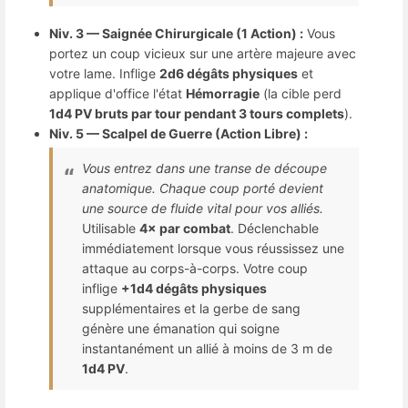
Niv. 3 — Saignée Chirurgicale (1 Action) :
Vous
portez un coup vicieux sur une artère majeure avec
votre lame. Inflige
2d6 dégâts physiques
et
applique d'office l'état
Hémorragie
(la cible perd
1d4 PV bruts par tour pendant 3 tours complets
).
Niv. 5 — Scalpel de Guerre (Action Libre) :
Vous entrez dans une transe de découpe
anatomique. Chaque coup porté devient
une source de fluide vital pour vos alliés.
Utilisable
4× par combat
. Déclenchable
immédiatement lorsque vous réussissez une
attaque au corps-à-corps. Votre coup
inflige
+1d4 dégâts physiques
supplémentaires et la gerbe de sang
génère une émanation qui soigne
instantanément un allié à moins de 3 m de
1d4 PV
.