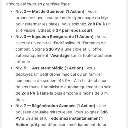
chirurgical lourd en première ligne.
Niv. 2 — Mot de Guérison (1 Action) :
Vous
prononcez une incantation de siphonnage du Myr
pour refermer les plaies. Vous soignez
2d8 PV
à un
allié visible. Utilisable
3× par repos court
.
Niv. 3 — Injection Revigorante (1 Action) :
Vous
injectez un cocktail d'adrénaline et d'arcanes de
combat. Soigne
2d6 PV
à une cible et lui offre
automatiquement l'
Avantage
sur sa toute prochaine
attaque.
Niv. 5 — Assistant Médic (1 Action) :
Vous
déployez un petit drone médical ou un familier
homoncule de soutien (45 PV). À la fin de chacun
de vos tours, il administre automatiquement un soin
de
2d6 PV
à l'allié le plus amoché à moins de 3 m
de lui.
Niv. 7 — Régénération Avancée (1 Action) :
Une
poussée cellulaire miraculeuse. Vous soignez
3d6
PV
à un allié et lui
redonnez instantanément 1
Action
qu'il peut dépenser immédiatement durant