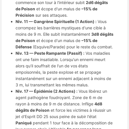
commence son tour à l'intérieur subit
2d6 dégâts
de Poison
et écope d'un malus de
–15% de
Précision
sur ses attaques.
Niv. 11 — Gangrène Spirituelle (1 Action) :
Vous
corrompez les barrières mystiques d'une cible à
moins de 9 m. Elle subit instantanément
3d8 dégâts
de Poison
et écope d'un malus de
–15% de
Défense
(Esquive/Parade) pour le reste du combat.
Niv. 13 — Peste Rampante (Passif) :
Vos maladies
ont une faim insatiable. Lorsqu'un ennemi meurt
alors qu'il souffrait de l'un de vos états
empoisonnés, la peste explose et se propage
instantanément sur un ennemi adjacent à moins de
3 m, lui transmettant les mêmes malus.
Niv. 17 — Épidémie (2 Actions) :
Vous libérez un
agent pathogène foudroyant. Zone de 6 m de
rayon à moins de 9 m de distance. Inflige
4d8
dégâts de Poison
et force les victimes à réussir un
jet d'Esprit DD 25 sous peine de subir l'état
Paniqué
pendant 1 tour face à la décomposition de