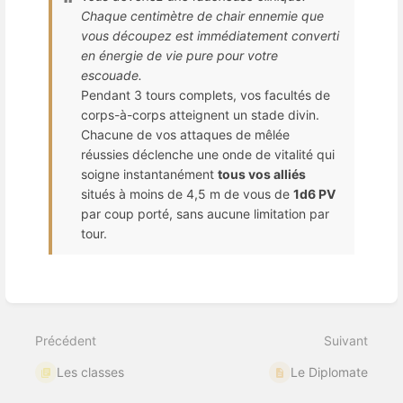
Chaque centimètre de chair ennemie que
vous découpez est immédiatement converti
en énergie de vie pure pour votre
escouade.
Pendant 3 tours complets, vos facultés de
corps-à-corps atteignent un stade divin.
Chacune de vos attaques de mêlée
réussies déclenche une onde de vitalité qui
soigne instantanément
tous vos alliés
situés à moins de 4,5 m de vous de
1d6 PV
par coup porté, sans aucune limitation par
tour.
Entrer
en
mode
Précédent
Suivant
de
sélection
Les classes
Le Diplomate
de
section