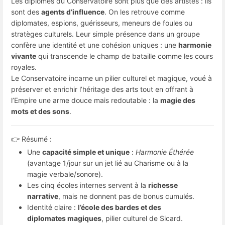
Les diplômés du Conservatoire sont plus que des artistes : ils
sont des
agents d’influence
. On les retrouve comme
diplomates, espions, guérisseurs, meneurs de foules ou
stratèges culturels. Leur simple présence dans un groupe
confère une identité et une cohésion uniques : une
harmonie
vivante
qui transcende le champ de bataille comme les cours
royales.
Le Conservatoire incarne un pilier culturel et magique, voué à
préserver et enrichir l’héritage des arts tout en offrant à
l’Empire une arme douce mais redoutable : la
magie des
mots et des sons
.
👉 Résumé :
Une
capacité simple et unique
:
Harmonie Éthérée
(avantage 1/jour sur un jet lié au Charisme ou à la
magie verbale/sonore).
Les cinq écoles internes servent à la
richesse
narrative
, mais ne donnent pas de bonus cumulés.
Identité claire :
l’école des bardes et des
diplomates magiques
, pilier culturel de Sicard.