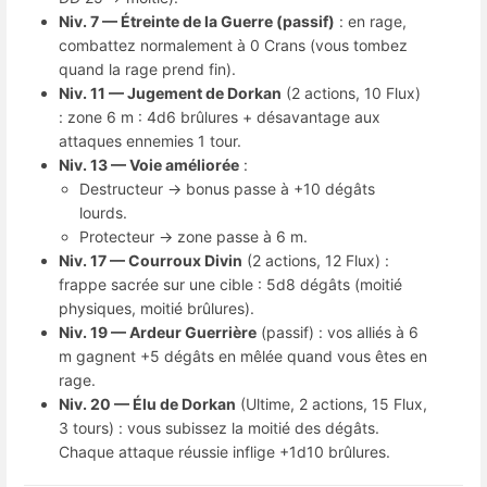
Niv. 7 — Étreinte de la Guerre (passif)
: en rage,
combattez normalement à 0 Crans (vous tombez
quand la rage prend fin).
Niv. 11 — Jugement de Dorkan
(2 actions, 10 Flux)
: zone 6 m : 4d6 brûlures + désavantage aux
attaques ennemies 1 tour.
Niv. 13 — Voie améliorée
:
Destructeur → bonus passe à +10 dégâts
lourds.
Protecteur → zone passe à 6 m.
Niv. 17 — Courroux Divin
(2 actions, 12 Flux) :
frappe sacrée sur une cible : 5d8 dégâts (moitié
physiques, moitié brûlures).
Niv. 19 — Ardeur Guerrière
(passif) : vos alliés à 6
m gagnent +5 dégâts en mêlée quand vous êtes en
rage.
Niv. 20 — Élu de Dorkan
(Ultime, 2 actions, 15 Flux,
3 tours) : vous subissez la moitié des dégâts.
Chaque attaque réussie inflige +1d10 brûlures.