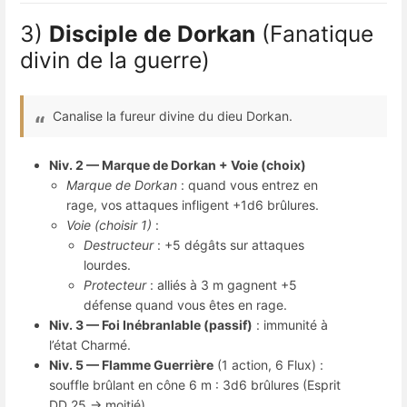
3)
Disciple de Dorkan
(Fanatique
divin de la guerre)
Canalise la fureur divine du dieu Dorkan.
Niv. 2 — Marque de Dorkan + Voie (choix)
Marque de Dorkan
: quand vous entrez en
rage, vos attaques infligent +1d6 brûlures.
Voie (choisir 1)
:
Destructeur
: +5 dégâts sur attaques
lourdes.
Protecteur
: alliés à 3 m gagnent +5
défense quand vous êtes en rage.
Niv. 3 — Foi Inébranlable (passif)
: immunité à
l’état Charmé.
Niv. 5 — Flamme Guerrière
(1 action, 6 Flux) :
souffle brûlant en cône 6 m : 3d6 brûlures (Esprit
DD 25 → moitié).