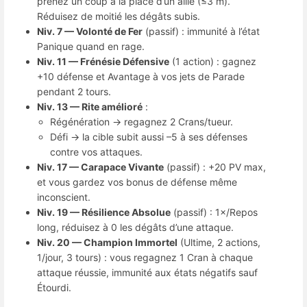
prenez un coup à la place d’un allié (≤3 m).
Réduisez de moitié les dégâts subis.
Niv. 7 — Volonté de Fer
(passif) : immunité à l’état
Panique quand en rage.
Niv. 11 — Frénésie Défensive
(1 action) : gagnez
+10 défense et Avantage à vos jets de Parade
pendant 2 tours.
Niv. 13 — Rite amélioré
:
Régénération → regagnez 2 Crans/tueur.
Défi → la cible subit aussi –5 à ses défenses
contre vos attaques.
Niv. 17 — Carapace Vivante
(passif) : +20 PV max,
et vous gardez vos bonus de défense même
inconscient.
Niv. 19 — Résilience Absolue
(passif) : 1×/Repos
long, réduisez à 0 les dégâts d’une attaque.
Niv. 20 — Champion Immortel
(Ultime, 2 actions,
1/jour, 3 tours) : vous regagnez 1 Cran à chaque
attaque réussie, immunité aux états négatifs sauf
Étourdi.