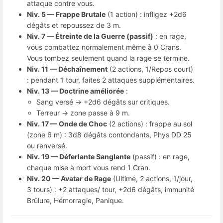
attaque contre vous.
Niv. 5 — Frappe Brutale
(1 action) : infligez +2d6
dégâts et repoussez de 3 m.
Niv. 7 — Étreinte de la Guerre (passif)
: en rage,
vous combattez normalement même à 0 Crans.
Vous tombez seulement quand la rage se termine.
Niv. 11 — Déchaînement
(2 actions, 1/Repos court)
: pendant 1 tour, faites 2 attaques supplémentaires.
Niv. 13 — Doctrine améliorée
:
Sang versé → +2d6 dégâts sur critiques.
Terreur → zone passe à 9 m.
Niv. 17 — Onde de Choc
(2 actions) : frappe au sol
(zone 6 m) : 3d8 dégâts contondants, Phys DD 25
ou renversé.
Niv. 19 — Déferlante Sanglante
(passif) : en rage,
chaque mise à mort vous rend 1 Cran.
Niv. 20 — Avatar de Rage
(Ultime, 2 actions, 1/jour,
3 tours) : +2 attaques/ tour, +2d6 dégâts, immunité
Brûlure, Hémorragie, Panique.