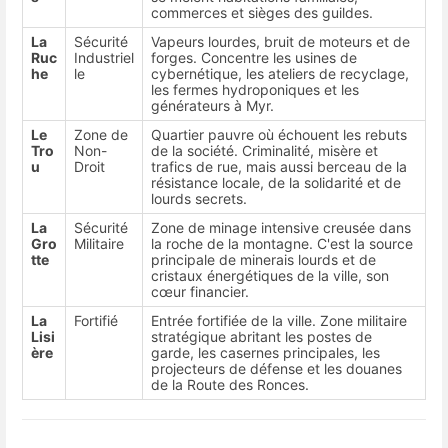
commerces et sièges des guildes.
La
Sécurité
Vapeurs lourdes, bruit de moteurs et de
Ruc
Industriel
forges. Concentre les usines de
he
le
cybernétique, les ateliers de recyclage,
les fermes hydroponiques et les
générateurs à Myr.
Le
Zone de
Quartier pauvre où échouent les rebuts
Tro
Non-
de la société. Criminalité, misère et
u
Droit
trafics de rue, mais aussi berceau de la
résistance locale, de la solidarité et de
lourds secrets.
La
Sécurité
Zone de minage intensive creusée dans
Gro
Militaire
la roche de la montagne. C'est la source
tte
principale de minerais lourds et de
cristaux énergétiques de la ville, son
cœur financier.
La
Fortifié
Entrée fortifiée de la ville. Zone militaire
Lisi
stratégique abritant les postes de
ère
garde, les casernes principales, les
projecteurs de défense et les douanes
de la Route des Ronces.