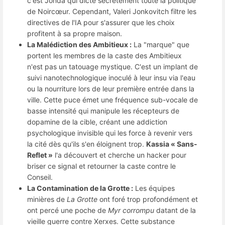
c'est Jonda qui dicte secrètement toute la politique
de Noircœur. Cependant, Valeri Jonkovitch filtre les
directives de l'IA pour s'assurer que les choix
profitent à sa propre maison.
La Malédiction des Ambitieux :
La "marque" que
portent les membres de la caste des Ambitieux
n'est pas un tatouage mystique. C'est un implant de
suivi nanotechnologique inoculé à leur insu via l'eau
ou la nourriture lors de leur première entrée dans la
ville. Cette puce émet une fréquence sub-vocale de
basse intensité qui manipule les récepteurs de
dopamine de la cible, créant une addiction
psychologique invisible qui les force à revenir vers
la cité dès qu'ils s'en éloignent trop.
Kassia « Sans-
Reflet »
l'a découvert et cherche un hacker pour
briser ce signal et retourner la caste contre le
Conseil.
La Contamination de la Grotte :
Les équipes
minières de
La Grotte
ont foré trop profondément et
ont percé une poche de
Myr corrompu
datant de la
vieille guerre contre Xerxes. Cette substance