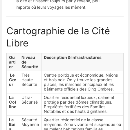
la cité et finissent toujours par y revenir, peu
importe où leurs voyages les mènent.
Cartographie de la Cité
Libre
Qu
Niveau
Description & Infrastructures
arti
de
er
Sécurité
Le
Très
Centre politique et économique. Néons
Cœ
Haute
et bois noir. On y trouve les grandes
ur
Sécurité
places, les marchés principaux et les
bâtiments officiels des Cinq Ombres.
La
Ultra-
Quartier résidentiel luxueux, calme et
Col
Sécurisé
protégé par des dômes climatiques.
line
Propriétés fortifiées des Familles
Notables et des hauts dignitaires.
Le
Sécurité
Quartier résidentiel de la classe
Boi
Moyenne
moyenne. Zone vivante et suspendue où
s
se mêlent habitations familiales,