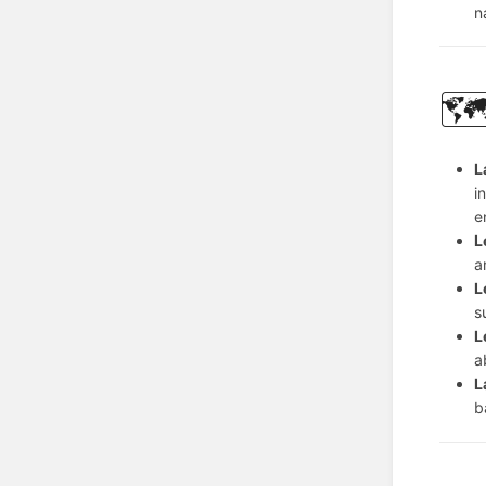
n
🗺
L
i
e
L
a
L
s
L
a
L
b