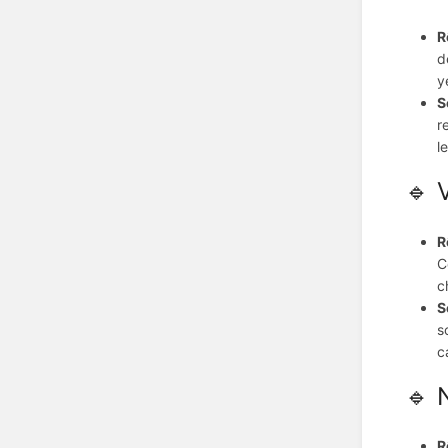
R
d
y
S
r
l
🔹 
R
C
c
S
s
c
🔹 
R