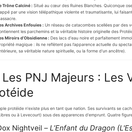
e Trône Calciné :
Situé au cœur des Ruines Blanches. Quiconque ose 
rappé par une vision télépathique violente et traumatisante, lui faisan
assacre.
es Archives Enfouies :
Un réseau de catacombes scellées par des ver
ontiennent les parchemins et la véritable histoire originelle des Proté
es Miroirs d’Obsidienne :
Des lacs d'eau noire et parfaitement immobi
ropriété magique : ils ne reflètent pas l’apparence actuelle du spect
ntérieure, sa véritable nature spirituelle, ou la forme d'un ancêtre).
 Les PNJ Majeurs : Les V
otéide
ple protéide n'existe plus en tant que nation. Ses survivants se cach
Libres ou à Levecourt) sous des apparences d'emprunt. Quatre figures 
Dox Nightveil –
L’Enfant du Dragon (L'Es