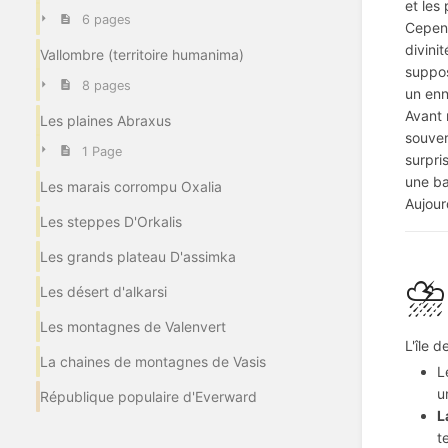
et les
6 pages
Cepend
divini
Vallombre (territoire humanima)
suppos
8 pages
un enn
Avant 
Les plaines Abraxus
souve
1 Page
surpri
une ba
Les marais corrompu Oxalia
Aujour
Les steppes D'Orkalis
Les grands plateau D'assimka
⛈️
Les désert d'alkarsi
Les montagnes de Valenvert
L'île 
La chaines de montagnes de Vasis
L
u
République populaire d'Everward
L
t