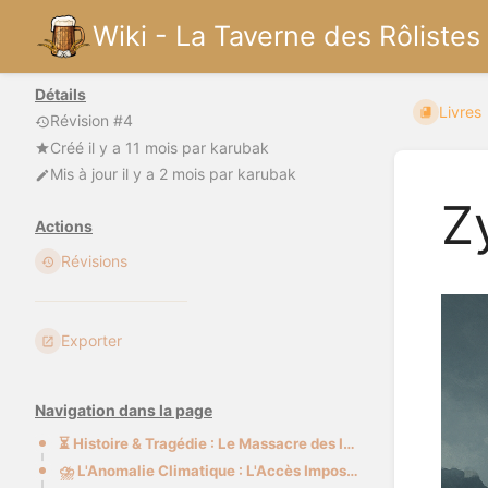
Wiki - La Taverne des Rôlistes
Détails
Livres
Révision #4
Créé
il y a 11 mois
par
karubak
Mis à jour
il y a 2 mois
par
karubak
Z
Actions
Révisions
Exporter
Navigation dans la page
⏳ Histoire & Tragédie : Le Massacre des Innocents
⛈️ L'Anomalie Climatique : L'Accès Impossible