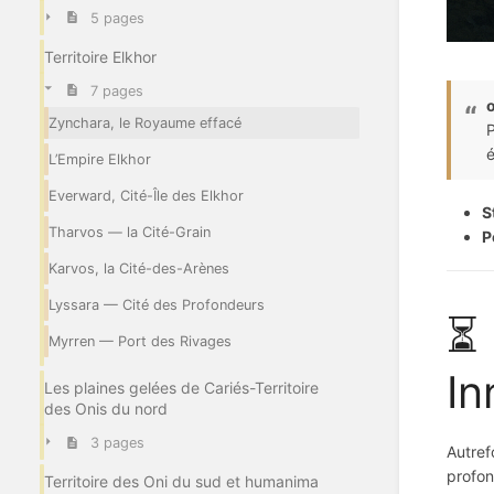
5 pages
Territoire Elkhor
7 pages
o
Zynchara, le Royaume effacé
P
é
L’Empire Elkhor
Everward, Cité-Île des Elkhor
S
Tharvos — la Cité-Grain
P
Karvos, la Cité-des-Arènes
Lyssara — Cité des Profondeurs
⏳ 
Myrren — Port des Rivages
In
Les plaines gelées de Cariés-Territoire
des Onis du nord
3 pages
Autref
profon
Territoire des Oni du sud et humanima