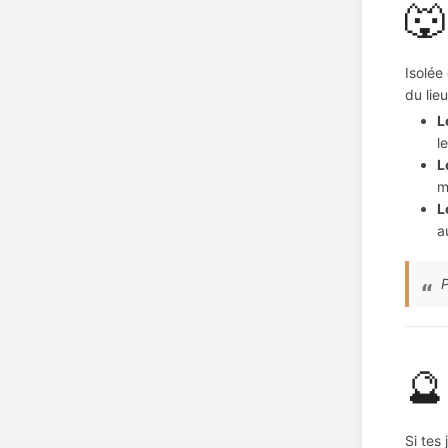
🐺
Isolée
du lieu
L
l
L
m
L
a
P
🔮
Si tes