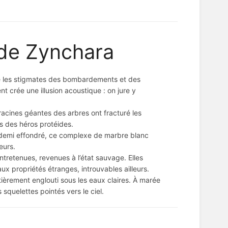
 de Zynchara
re les stigmates des bombardements et des
nt crée une illusion acoustique : on jure y
racines géantes des arbres ont fracturé les
s des héros protéides.
À demi effondré, ce complexe de marbre blanc
eurs.
ntretenues, revenues à l’état sauvage. Elles
ux propriétés étranges, introuvables ailleurs.
èrement englouti sous les eaux claires. À marée
quelettes pointés vers le ciel.