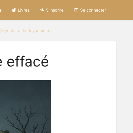
s
Livres
S'inscrire
Se connecter
Zynchara, le Royaume e...
 effacé