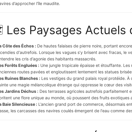
avires d’approcher l’île maudite.
️ Les Paysages Actuels
a Côte des Échos :
De hautes falaises de pierre noire, portant enco
ncendies d'autrefois. Lorsque les vagues s’y brisent avec fracas, le ve
ntendre les cris d’agonie des habitants massacrés.
es Forêts Engluées :
Une jungle tropicale épaisse et étouffante. Les 
nciennes routes pavées et engloutissent lentement les statues brisée
es Ruines Blanches :
Les vestiges du grand palais royal protéide. 
uinte une magie mélancolique étrange qui oppresse le cœur des visit
es Jardins Déchus :
Des terrasses agricoles autrefois parfaitement e
britent une flore unique au monde, où poussent des fruits exotiques a
a Baie Silencieuse :
L’ancien grand port de commerce, désormais enti
asse, les carcasses des navires coulés émergent de l'eau comme des s