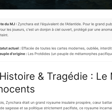
te du MJ :
Zynchara est l'équivalent de l'Atlantide. Pour le grand pub
our les joueurs, c'est un donjon à ciel ouvert, protégé par une anomal
teint.
tatut actuel :
Effacée de toutes les cartes modernes, oubliée, interdi
euple d'origine :
Les Protéides (un peuple de métamorphes pacifique
Histoire & Tragédie : L
nocents
ois, Zynchara était un grand royaume insulaire prospère, cœur battant
de sagesse et sa politique strictement pacifiste, ce royaume incarnai