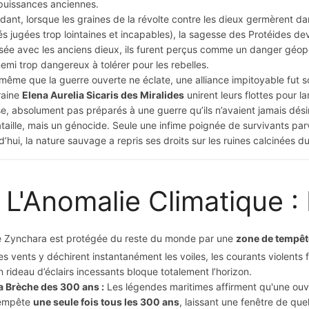
 puissances anciennes.
ant, lorsque les graines de la révolte contre les dieux germèrent dan
tés jugées trop lointaines et incapables), la sagesse des Protéides dev
ée avec les anciens dieux, ils furent perçus comme un danger géopoli
emi trop dangereux à tolérer pour les rebelles.
même que la guerre ouverte ne éclate, une alliance impitoyable fut sc
raine
Elena Aurelia Sicaris des Miralides
unirent leurs flottes pour la
se, absolument pas préparés à une guerre qu’ils n’avaient jamais dési
taille, mais un génocide. Seule une infime poignée de survivants parvi
d’hui, la nature sauvage a repris ses droits sur les ruines calcinées 
 L'Anomalie Climatique :
de Zynchara est protégée du reste du monde par une
zone de tempêt
es vents y déchirent instantanément les voiles, les courants violents f
n rideau d’éclairs incessants bloque totalement l’horizon.
a Brèche des 300 ans :
Les légendes maritimes affirment qu'une ouve
empête
une seule fois tous les 300 ans
, laissant une fenêtre de qu