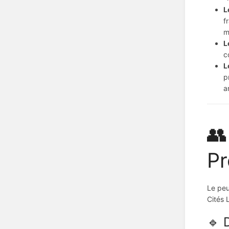
L
f
m
L
c
L
p
a
👥
Pr
Le peu
Cités 
🔹 