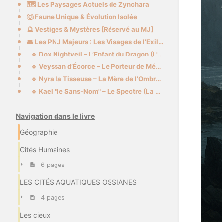
🗺️ Les Paysages Actuels de Zynchara
🐺 Faune Unique & Évolution Isolée
🔮 Vestiges & Mystères [Réservé au MJ]
👥 Les PNJ Majeurs : Les Visages de l'Exil Protéide
🔹 Dox Nightveil – L’Enfant du Dragon (L'Espoir)
🔹 Veyssan d’Écorce – Le Porteur de Mémoire (Le Deuil)
🔹 Nyra la Tisseuse – La Mère de l'Ombre (La Survie)
🔹 Kael "le Sans-Nom" – Le Spectre (La Peur)
Navigation dans le livre
Géographie
Cités Humaines
6 pages
LES CITÉS AQUATIQUES OSSIANES
4 pages
Les cieux