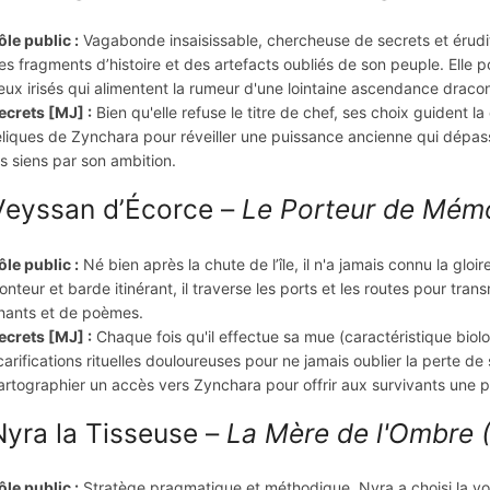
ôle public :
Vagabonde insaisissable, chercheuse de secrets et érudit
es fragments d’histoire et des artefacts oubliés de son peuple. Elle
eux irisés qui alimentent la rumeur d'une lointaine ascendance draco
ecrets [MJ] :
Bien qu'elle refuse le titre de chef, ses choix guident 
eliques de Zynchara pour réveiller une puissance ancienne qui dépass
es siens par son ambition.
Veyssan d’Écorce –
Le Porteur de Mémo
ôle public :
Né bien après la chute de l’île, il n'a jamais connu la gloir
onteur et barde itinérant, il traverse les ports et les routes pour tra
hants et de poèmes.
ecrets [MJ] :
Chaque fois qu'il effectue sa mue (caractéristique biolog
carifications rituelles douloureuses pour ne jamais oublier la perte d
artographier un accès vers Zynchara pour offrir aux survivants une pr
Nyra la Tisseuse –
La Mère de l'Ombre (
ôle public :
Stratège pragmatique et méthodique, Nyra a choisi la voie 