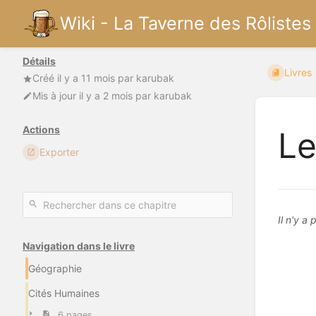
Wiki - La Taverne des Rôlistes
Détails
Livres
Créé
il y a 11 mois
par
karubak
Mis à jour
il y a 2 mois
par
karubak
Actions
Le
Exporter
Il n'y a
Navigation dans le livre
Géographie
Cités Humaines
6 pages