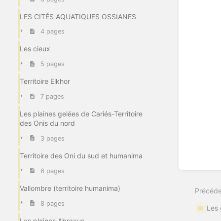
LES CITÉS AQUATIQUES OSSIANES
4 pages
Les cieux
5 pages
Territoire Elkhor
7 pages
Les plaines gelées de Cariés-Territoire
des Onis du nord
3 pages
Territoire des Oni du sud et humanima
6 pages
Vallombre (territoire humanima)
Précéde
8 pages
Les 
Les plaines Abraxus