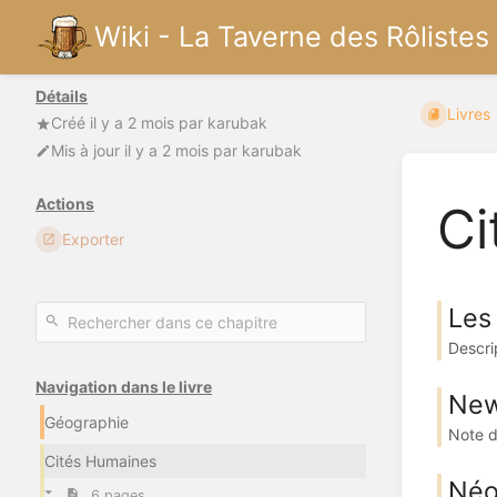
Wiki - La Taverne des Rôlistes
Détails
Livres
Créé
il y a 2 mois
par
karubak
Mis à jour
il y a 2 mois
par
karubak
Actions
Ci
Exporter
Les
Descrip
Navigation dans le livre
New
Géographie
Note d
Cités Humaines
Néo
6 pages