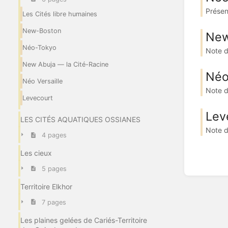
Présen
Les Cités libre humaines
New-Boston
New
Néo-Tokyo
Note d
New Abuja — la Cité-Racine
Néo
Néo Versaille
Note d
Levecourt
Lev
LES CITÉS AQUATIQUES OSSIANES
Note d
4 pages
Les cieux
5 pages
Territoire Elkhor
7 pages
Les plaines gelées de Cariés-Territoire