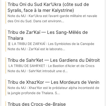
Tribu Oni du Sud Kar’Ukra (côte sud de
Syralis, face à la mer Kalystrine)
Note du MJ : Kar’Ukra est l’avant-garde militaire et navale
des Oni du Sud. Dans cet environn...
Tribu de Zar’Kaï — Les Sang-Mêlés de
Thalara
🧬 LA TRIBU DE ZAR’KAÏ : Les Symbiotes de la Canopée
Note du MJ : Zar’Kaï est le laborato...
Tribu de Sahr’Ket — Les Gardiens du Détroit
LA TRIBU DE SAHR’KET : Le Bastion d'Acier et de Crocs
Note du MJ : Sahr’Ket introduit une d...
Tribu de Xhaz’Kor — Les Mordeurs de Venin
Note du MJ : Xhaz’Kor est le prédateur alpha incontesté de
la jungle profonde de Thalara. S...
Tribus des Crocs-de-Braise