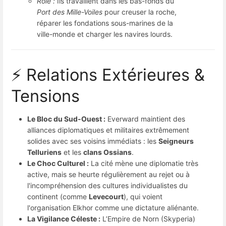
Rôle :
Ils travaillent dans les bas-fonds du
Port des Mille-Voiles
pour creuser la roche,
réparer les fondations sous-marines de la
ville-monde et charger les navires lourds.
⚡ Relations Extérieures &
Tensions
Le Bloc du Sud-Ouest :
Everward maintient des
alliances diplomatiques et militaires extrêmement
solides avec ses voisins immédiats : les
Seigneurs
Telluriens
et les
clans Ossians
.
Le Choc Culturel :
La cité mène une diplomatie très
active, mais se heurte régulièrement au rejet ou à
l'incompréhension des cultures individualistes du
continent (comme
Levecourt
), qui voient
l'organisation Elkhor comme une dictature aliénante.
La Vigilance Céleste :
L’Empire de Norn (Skyperia)