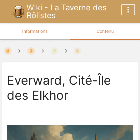
Wiki - La Taverne des
Rôlistes
Informations
Contenu
Everward, Cité-Île
des Elkhor