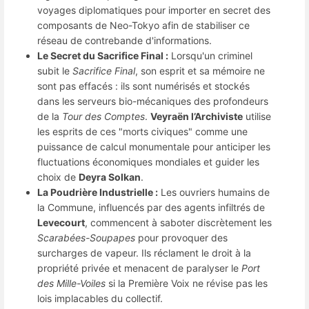
voyages diplomatiques pour importer en secret des
composants de Neo-Tokyo afin de stabiliser ce
réseau de contrebande d'informations.
Le Secret du Sacrifice Final :
Lorsqu'un criminel
subit le
Sacrifice Final
, son esprit et sa mémoire ne
sont pas effacés : ils sont numérisés et stockés
dans les serveurs bio-mécaniques des profondeurs
de la
Tour des Comptes
.
Veyraën l’Archiviste
utilise
les esprits de ces "morts civiques" comme une
puissance de calcul monumentale pour anticiper les
fluctuations économiques mondiales et guider les
choix de
Deyra Solkan
.
La Poudrière Industrielle :
Les ouvriers humains de
la Commune, influencés par des agents infiltrés de
Levecourt
, commencent à saboter discrètement les
Scarabées-Soupapes
pour provoquer des
surcharges de vapeur. Ils réclament le droit à la
propriété privée et menacent de paralyser le
Port
des Mille-Voiles
si la Première Voix ne révise pas les
lois implacables du collectif.