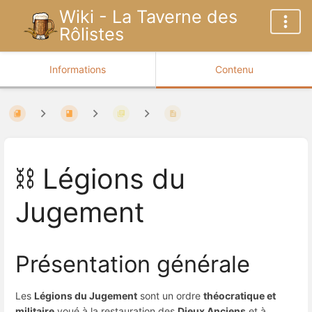
Wiki - La Taverne des
Rôlistes
Informations
Contenu
⛓️ Légions du
Jugement
Présentation générale
Les
Légions du Jugement
sont un ordre
théocratique et
militaire
voué à la restauration des
Dieux Anciens
et à