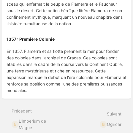
sceau qui enfermait le peuple de Flamerra et le Faucheur
sous le désert. Cette action héroïque libère Flamerra de son
confinement mythique, marquant un nouveau chapitre dans
l'histoire tumultueuse de la nation.
1357 : Première Colonie
En 1357, Flamerra et sa flotte prennent la mer pour fonder
des colonies dans l'archipel de Gracas. Ces colonies sont
établies dans le cadre de la course vers le Continent Oublié,
une terre mystérieuse et riche en ressources. Cette
expansion marque le début de l'ère coloniale pour Flamerra et
renforce sa position comme l'une des premières puissances
mondiales.
Entrer
en
mode
Précédent
de
Suivant
sélection
L'Imperium de
de
Ogricar
section
Mague