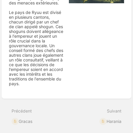
des menaces extérieures.
Le pays de Ryuu est divisé
en plusieurs cantons,
chacun dirigé par un chef
de clan appelé shogun. Ces
shoguns doivent allégeance
à l'empereur et jouent un
rôle crucial dans la
gouvernance locale. Un
conseil formé des chefs des
autres clans joue également
un rôle consultatif, veillant à
ce que les décisions de
l'empereur soient en accord
avec les intérêts et les
traditions de l'ensemble du
pays.
Entrer
en
mode
Précédent
Suivant
de
sélection
Gracas
Harania
de
section