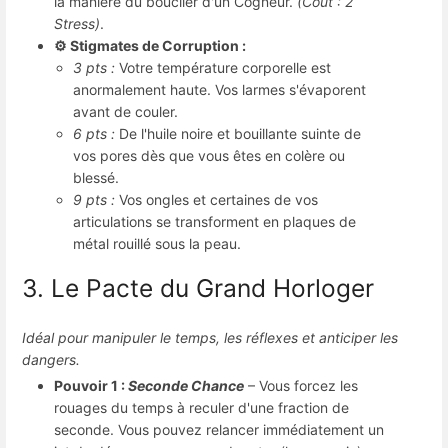
la manière du bouclier d'un Cogneur.
(Coût : 2
Stress)
.
⚙️ Stigmates de Corruption :
3 pts :
Votre température corporelle est
anormalement haute. Vos larmes s'évaporent
avant de couler.
6 pts :
De l'huile noire et bouillante suinte de
vos pores dès que vous êtes en colère ou
blessé.
9 pts :
Vos ongles et certaines de vos
articulations se transforment en plaques de
métal rouillé sous la peau.
3. Le Pacte du Grand Horloger
Idéal pour manipuler le temps, les réflexes et anticiper les
dangers.
Pouvoir 1 :
Seconde Chance
– Vous forcez les
rouages du temps à reculer d'une fraction de
seconde. Vous pouvez relancer immédiatement un