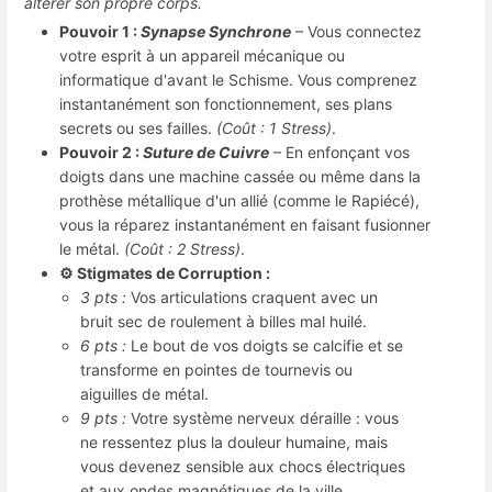
altérer son propre corps.
Pouvoir 1 :
Synapse Synchrone
– Vous connectez
votre esprit à un appareil mécanique ou
informatique d'avant le Schisme. Vous comprenez
instantanément son fonctionnement, ses plans
secrets ou ses failles.
(Coût : 1 Stress)
.
Pouvoir 2 :
Suture de Cuivre
– En enfonçant vos
doigts dans une machine cassée ou même dans la
prothèse métallique d'un allié (comme le Rapiécé),
vous la réparez instantanément en faisant fusionner
le métal.
(Coût : 2 Stress)
.
⚙️ Stigmates de Corruption :
3 pts :
Vos articulations craquent avec un
bruit sec de roulement à billes mal huilé.
6 pts :
Le bout de vos doigts se calcifie et se
transforme en pointes de tournevis ou
aiguilles de métal.
9 pts :
Votre système nerveux déraille : vous
ne ressentez plus la douleur humaine, mais
vous devenez sensible aux chocs électriques
et aux ondes magnétiques de la ville.