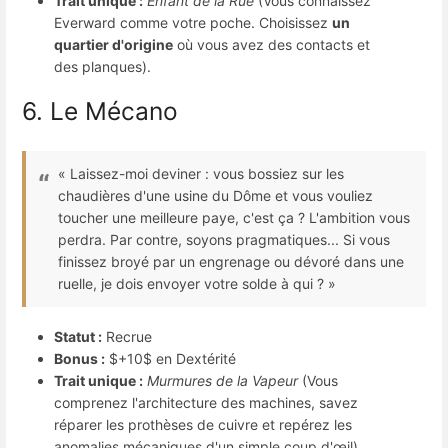
Trait unique :
Enfant de la Rue
(Vous connaissez
Everward comme votre poche. Choisissez
un
quartier d'origine
où vous avez des contacts et
des planques).
6. Le Mécano
« Laissez-moi deviner : vous bossiez sur les
chaudières d'une usine du Dôme et vous vouliez
toucher une meilleure paye, c'est ça ? L'ambition vous
perdra. Par contre, soyons pragmatiques... Si vous
finissez broyé par un engrenage ou dévoré dans une
ruelle, je dois envoyer votre solde à qui ? »
Statut :
Recrue
Bonus :
$+10$
en Dextérité
Trait unique :
Murmures de la Vapeur
(Vous
comprenez l'architecture des machines, savez
réparer les prothèses de cuivre et repérez les
anomalies mécaniques d'un simple coup d'œil).