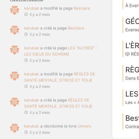
À Ever
karubak
a modifié la page
Bestiaire
il y a 2 mois
GÉO
karubak
a créé la page
Bestiaire
Everwar
il y a 2 mois
L'È
karubak
a créé la page
LES "AUTRES" :
🎲 RÉS
LES DIEUX DU SCHISME
il y a 2 mois
RÈG
karubak
a modifié la page
RÈGLES DE
Dans Ev
SANTÉ MENTALE, STRESS ET FOLIE
il y a 2 mois
LES
karubak
a créé la page
RÈGLES DE
Les « 
SANTÉ MENTALE, STRESS ET FOLIE
il y a 2 mois
Best
karubak
a réordonné le livre
Univers
Contra
il y a 2 mois