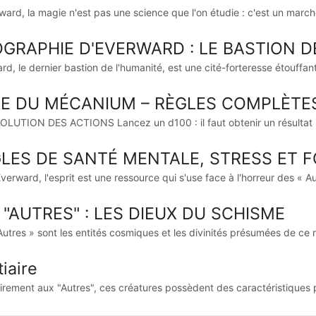
ward, la magie n'est pas une science que l'on étudie : c'est un marché
GRAPHIE D'EVERWARD : LE BASTION D
d, le dernier bastion de l'humanité, est une cité-forteresse étouffante
RE DU MÉCANIUM – RÈGLES COMPLÈTE
OLUTION DES ACTIONS Lancez un d100 : il faut obtenir un résultat inf
LES DE SANTÉ MENTALE, STRESS ET F
erward, l'esprit est une ressource qui s'use face à l'horreur des « Autr
 "AUTRES" : LES DIEUX DU SCHISME
Autres » sont les entités cosmiques et les divinités présumées de ce 
iaire
irement aux "Autres", ces créatures possèdent des caractéristiques p