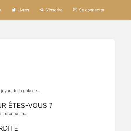
s
Livres
S'inscrire
Se connecter
joyau de la galaxie...
R ÊTES-VOUS ?
it étonné : n...
RDITE