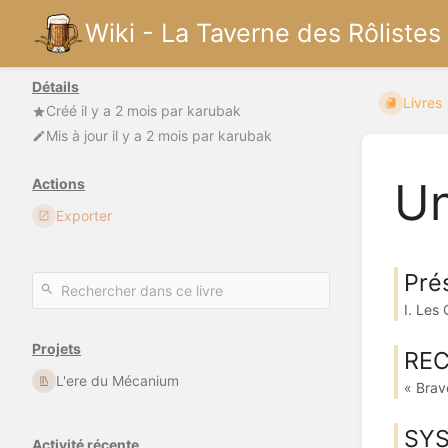
Wiki - La Taverne des Rôlistes
Détails
Livres
Créé
il y a 2 mois
par
karubak
Mis à jour
il y a 2 mois
par
karubak
Un
Actions
Exporter
Pré
I. Les
Projets
REC
L'ere du Mécanium
« Bravo
SYS
Activité récente