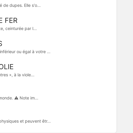
 de dupes. Elle s'o...
E FER
, ceinturée par l...
S
érieur ou égal à votre ...
OLIE
es », à la viole...
monde. ⚠️ Note im...
hysiques et peuvent êtr...