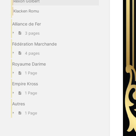
Rexon Golbert
Klacken Romu
Alliance de Fer
3 pages
Fédération Marchande
4 pages
Royaume Darime
1 Page
Empire Kross
1 Page
Autres
1 Page