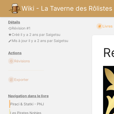
Wiki - La Taverne des Rôlistes
Détails
Livres
Révision #1
Créé
il y a 2 ans
par
Saigetsu
Mis à jour
il y a 2 ans
par
Saigetsu
R
Actions
Révisions
Exporter
Navigation dans le livre
Piraci & Statki - PNJ
Les Pirates Nobles