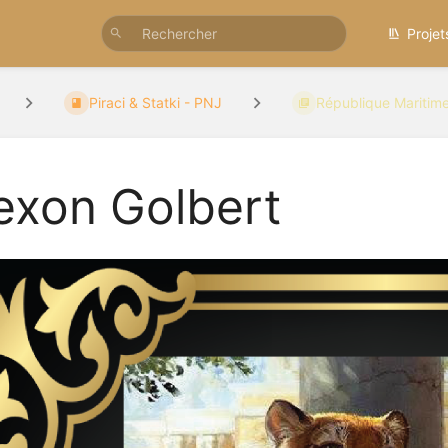
Projet
Piraci & Statki - PNJ
République Maritim
exon Golbert