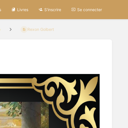
s
Livres
S'inscrire
Se connecter
e
Rexon Golbert