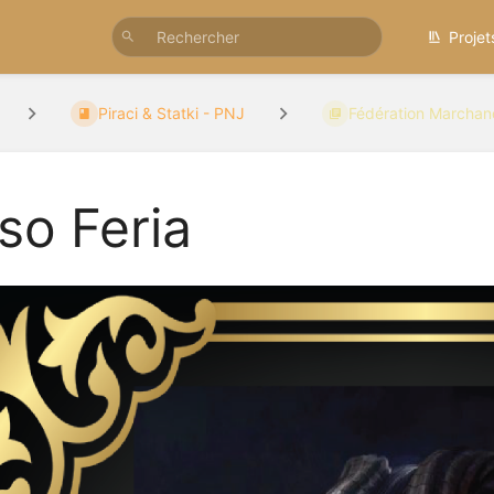
Projet
Piraci & Statki - PNJ
Fédération Marcha
lso Feria