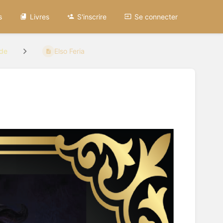
s
Livres
S'inscrire
Se connecter
nde
Elso Feria