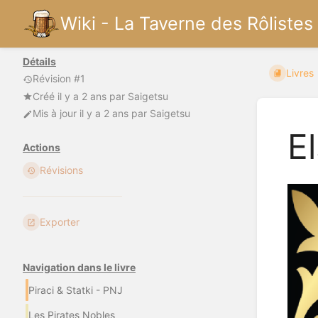
Wiki - La Taverne des Rôlistes
Détails
Livres
Révision #1
Créé
il y a 2 ans
par
Saigetsu
Mis à jour
il y a 2 ans
par
Saigetsu
E
Actions
Révisions
Exporter
Navigation dans le livre
Piraci & Statki - PNJ
Les Pirates Nobles