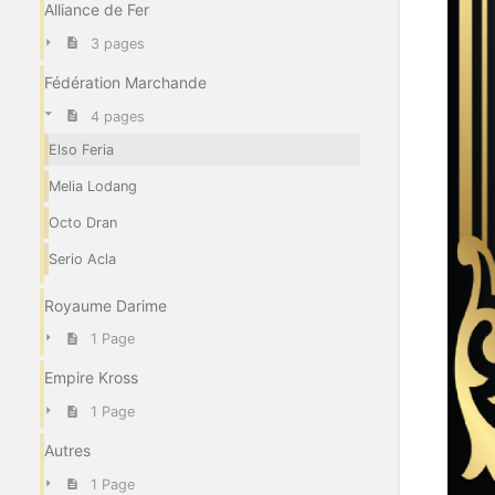
Alliance de Fer
3 pages
Fédération Marchande
4 pages
Elso Feria
Melia Lodang
Octo Dran
Serio Acla
Royaume Darime
1 Page
Empire Kross
1 Page
Autres
1 Page