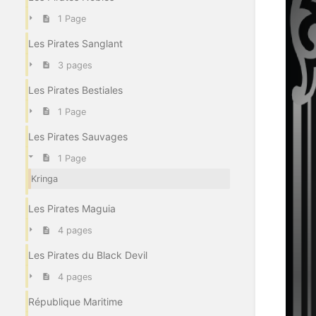
1 Page
Les Pirates Sanglant
3 pages
Les Pirates Bestiales
1 Page
Les Pirates Sauvages
1 Page
Kringa
Les Pirates Maguia
4 pages
Les Pirates du Black Devil
4 pages
République Maritime