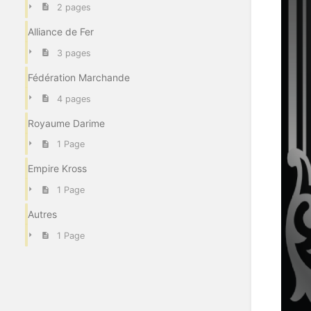
2 pages
Alliance de Fer
3 pages
Fédération Marchande
4 pages
Royaume Darime
1 Page
Empire Kross
1 Page
Autres
1 Page