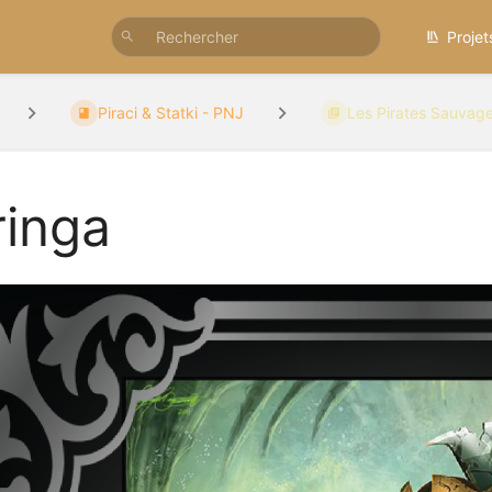
Projet
Piraci & Statki - PNJ
Les Pirates Sauvag
ringa