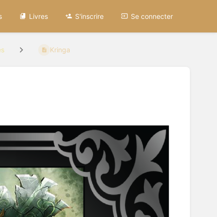
s
Livres
S'inscrire
Se connecter
es
Kringa