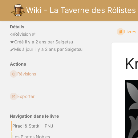
Wiki - La Taverne des Rôlistes
Détails
Livres
Révision #1
Créé
il y a 2 ans
par
Saigetsu
Mis à jour
il y a 2 ans
par
Saigetsu
K
Actions
Révisions
Exporter
Navigation dans le livre
Piraci & Statki - PNJ
Les Pirates Nobles