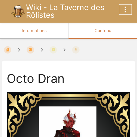
Wiki - La Taverne des
Rôlistes
Informations
Contenu
Octo Dran