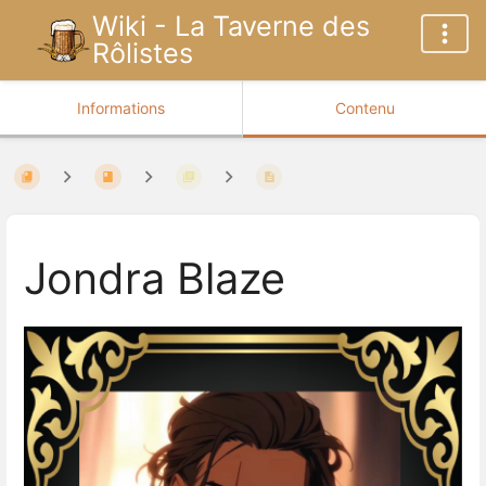
Wiki - La Taverne des
Rôlistes
Informations
Contenu
Jondra Blaze