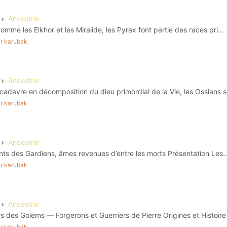
Ancestrie
omme les Elkhor et les Miralide, les Pyrax font partie des races pri...
par karubak
Ancestrie
adavre en décomposition du dieu primordial de la Vie, les Ossians so
par karubak
Ancestrie
ts des Gardiens, âmes revenues d’entre les morts Présentation Les..
par karubak
Ancestrie
ers des Golems — Forgerons et Guerriers de Pierre Origines et Histoire 
par karubak