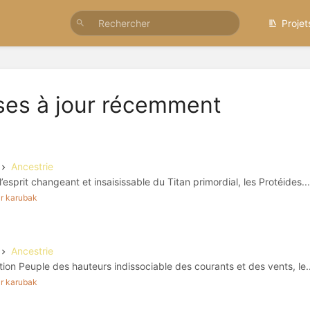
Projet
ses à jour récemment
Ancestrie
’esprit changeant et insaisissable du Titan primordial, les Protéides...
par karubak
Ancestrie
tion Peuple des hauteurs indissociable des courants et des vents, le..
par karubak