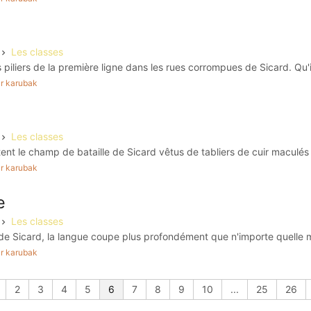
Les classes
s piliers de la première ligne dans les rues corrompues de Sicard. Qu'il
par karubak
Les classes
nt le champ de bataille de Sicard vêtus de tabliers de cuir maculés e
par karubak
e
Les classes
e Sicard, la langue coupe plus profondément que n'importe quelle m
par karubak
2
3
4
5
6
7
8
9
10
...
25
26