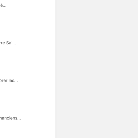
é...
e Sai...
rer les...
manciens...