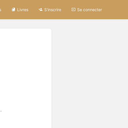
s
Livres
S'inscrire
Se connecter
.