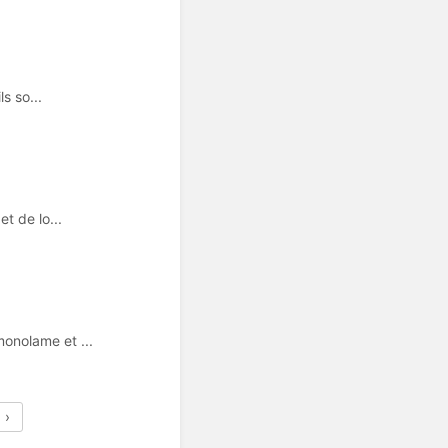
s so...
t de lo...
onolame et ...
›