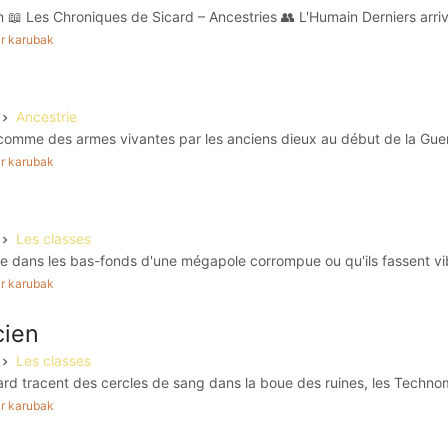
 📖 Les Chroniques de Sicard – Ancestries 👥 L'Humain Derniers arriv
par karubak
Ancestrie
comme des armes vivantes par les anciens dieux au début de la Guerr
par karubak
Les classes
age dans les bas-fonds d'une mégapole corrompue ou qu'ils fassent vib
par karubak
ien
Les classes
card tracent des cercles de sang dans la boue des ruines, les Techno
par karubak