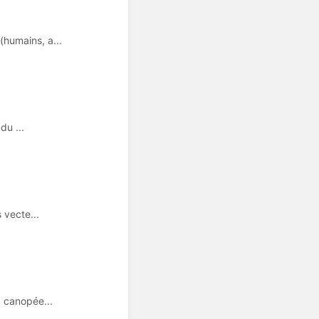
humains, a...
du ...
 vecte...
a canopée...