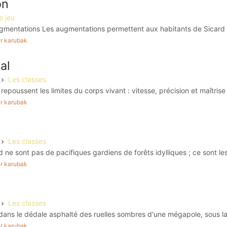
on
e jeu
mentations Les augmentations permettent aux habitants de Sicard (
par karubak
al
Les classes
repoussent les limites du corps vivant : vitesse, précision et maîtrise 
par karubak
Les classes
 ne sont pas de pacifiques gardiens de forêts idylliques ; ce sont les
par karubak
Les classes
e dans le dédale asphalté des ruelles sombres d'une mégapole, sous l
par karubak