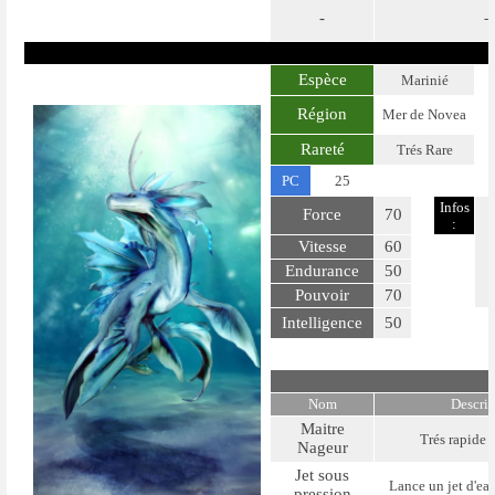
-
-
Espèce
Marinié
Région
Mer de Novea
Rareté
Trés Rare
PC
25
Infos
Force
70
:
Vitesse
60
Endurance
50
Pouvoir
70
Intelligence
50
Nom
Descri
Maitre
Trés rapide d
Nageur
Jet sous
Lance un jet d'eau
pression