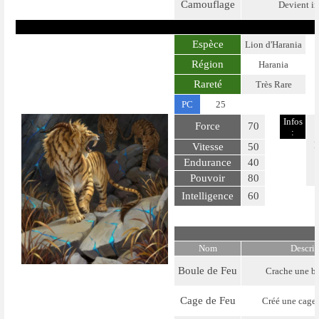
Camouflage
Devient in
Espèce
Lion d'Harania
Région
Harania
Rareté
Très Rare
PC
25
Infos
Force
70
:
L
Vitesse
50
Endurance
40
Pouvoir
80
Intelligence
60
Nom
Descri
Boule de Feu
Crache une bo
Cage de Feu
Créé une cage