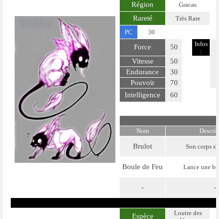
Région
Gracas
Rareté
Très Rare
PC
30
Infos
Force
50
:
Vitesse
50
Endurance
30
Pouvoir
70
Intelligence
60
Nom
Descri
Brulot
Son corps s'
Boule de Feu
Lance une bou
-
-
Loutre des
Espèce