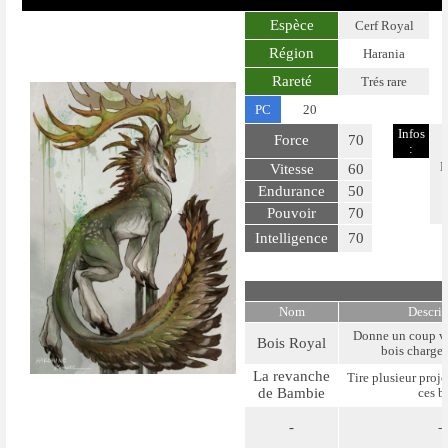
Espèce
Cerf Royal
Région
Harania
Rareté
Trés rare
PC
20
Infos
Force
70
:
L
Vitesse
60
Endurance
50
Pouvoir
70
Intelligence
70
Nom
Descri
Donne un coup vo
Bois Royal
bois charger
La revanche
Tire plusieur proje
de Bambie
ces b
-
-