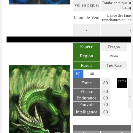
Tombe en piqué sur 
Vol en piquer
transp
Lance des lames 
Lame de Vent
tranchantes pour se
-
-
Espèce
Dragon
Région
Nora
Rareté
Trés Rare
PC
40
Infos
Force
80
:
Vitesse
50
Dr
Endurance
60
Pouvoir
70
Intelligence
60