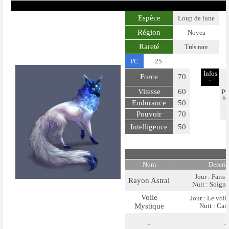
Espèce
Loup de lune
Région
Novea
Rareté
Trés rare
PC
25
Infos
Force
70
:
pe
Vitesse
60
bl
Endurance
50
Pouvoir
70
Intelligence
50
Nom
Descri
Jour : Faits 
Rayon Astral
Nuit : Soigne
Voile
Jour : Le voil
Mystique
Nuit : Ca
-
-