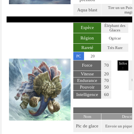
Tire un un Puiss
Aqua blast
magi
Éléphant des
Espèce
Glaces
Région
Ogricar
Rareté
Très Rare
PC
20
Infos
Force
70
:
Vitesse
20
f
Endurance
70
Pouvoir
50
Intelligence
60
Nom
Descri
Pic de glace
Envoie un pique 