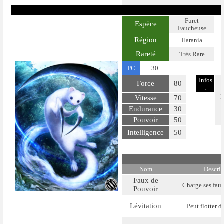
Furet
Espèce
Faucheuse
Région
Harania
Rareté
Très Rare
PC
30
Infos
Force
80
:
L
Vitesse
70
Endurance
30
Pouvoir
50
Intelligence
50
Nom
Descri
Faux de
Charge ses faux
Pouvoir
Lévitation
Peut flotter da