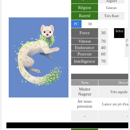
Algues
Région
Gracas
Rareté
Très Rare
PC
30
Infos
Force
30
:
l'
Vitesse
70
le
Endurance
40
Pouvoir
60
Intelligence
70
Nom
Descri
Maitre
Trés rapide d
Nageur
Jet sous
Lance un jet d'eau
pression
-
-