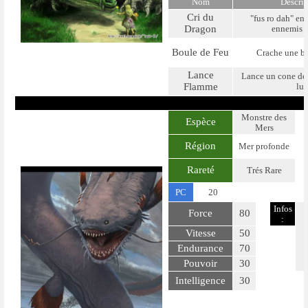
Nom
Descri
Cri du
"fus ro dah" env
Dragon
ennemis a
Boule de Feu
Crache une bo
Lance
Lance un cone de
Flamme
lui
Monstre des
Espèce
Mers
Région
Mer profonde
Rareté
Trés Rare
PC
20
Infos
Force
80
:
Vitesse
50
Endurance
70
Pouvoir
30
Intelligence
30