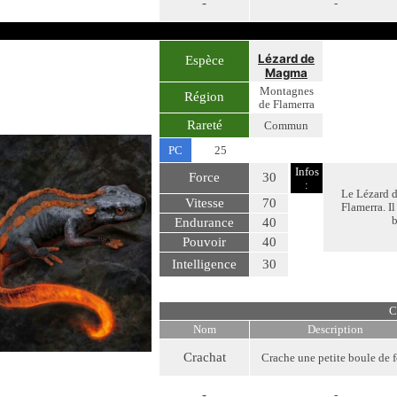
-
-
Lézard de
Espèce
Magma
Montagnes
Région
de Flamerra
Rareté
Commun
PC
25
Infos
Force
30
:
Le Lézard d
Vitesse
70
Flamerra. Il
b
Endurance
40
Pouvoir
40
Intelligence
30
C
Nom
Description
Crachat
Crache une petite boule de f
-
-