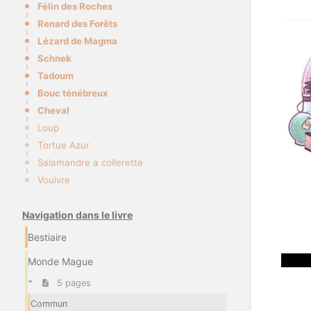
Félin des Roches
Renard des Forêts
Lézard de Magma
Schnek
Tadoum
Bouc ténébreux
Cheval
Loup
Tortue Azur
Salamandre a collerette
Vouivre
Navigation dans le livre
Bestiaire
Monde Mague
5 pages
Commun