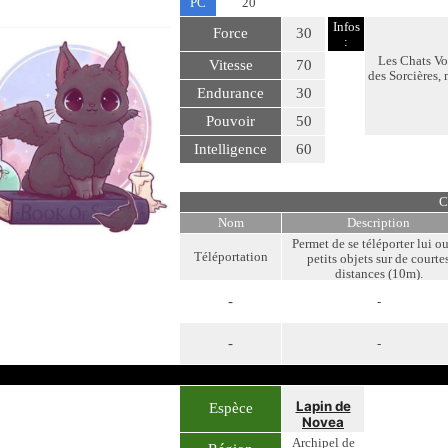
PC
20
Infos
Force
30
:
Les Chats Vo
Vitesse
70
des Sorcières,
Endurance
30
Pouvoir
50
Intelligence
60
C
Nom
Description
Permet de se téléporter lui o
Téléportation
petits objets sur de courte
distances (10m).
-
-
-
-
Lapin de
Espèce
Novea
Archipel de