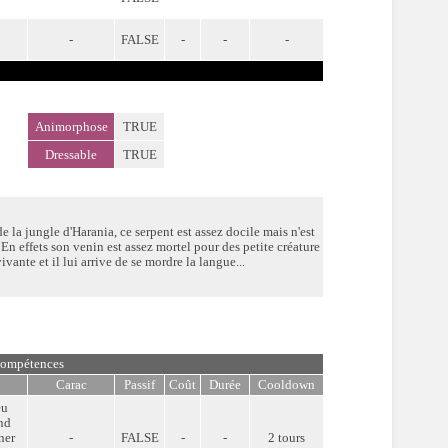
-
FALSE
-
-
-
Animorphose
TRUE
Dressable
TRUE
de la jungle d'Harania, ce serpent est assez docile mais n'est
 En effets son venin est assez mortel pour des petite créature
ivante et il lui arrive de se mordre la langue...
ompétences
Carac
Passif
Coût
Durée
Cooldown
eu
nd
ner
-
FALSE
-
-
2 tours