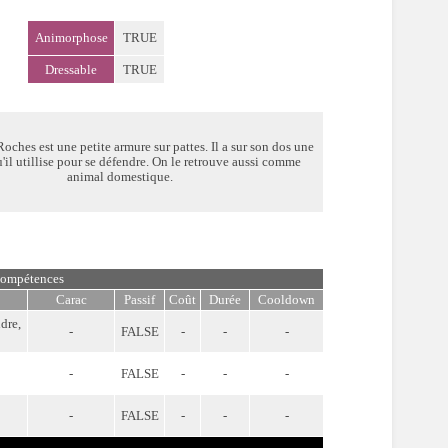
Animorphose
TRUE
Dressable
TRUE
oches est une petite armure sur pattes. Il a sur son dos une
'il utillise pour se défendre. On le retrouve aussi comme
animal domestique.
ompétences
Carac
Passif
Coût
Durée
Cooldown
dre,
-
FALSE
-
-
-
-
FALSE
-
-
-
-
FALSE
-
-
-