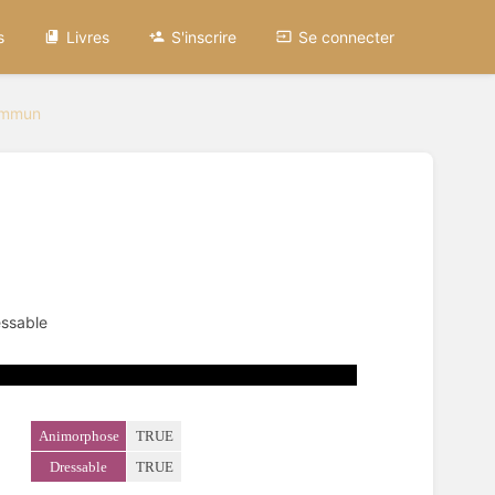
s
Livres
S'inscrire
Se connecter
mmun
essable
Animorphose
TRUE
Dressable
TRUE