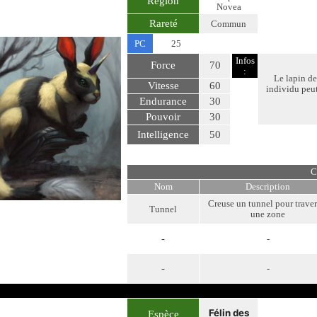
Région
Novea
Rareté
Commun
PC
25
Infos
Force
70
:
Le lapin d
Vitesse
60
individu peut
Endurance
30
Pouvoir
30
Intelligence
50
C
Nom
Description
Creuse un tunnel pour traver
Tunnel
une zone
-
-
-
-
Félin des
Espèce