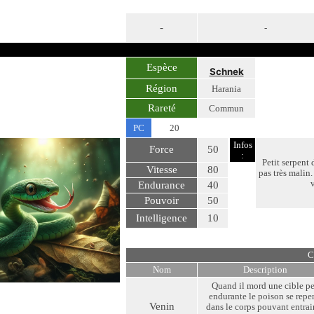
-
-
Espèce
Schnek
Région
Harania
Rareté
Commun
PC
20
Infos
Force
50
:
Petit serpent 
Vitesse
80
pas très malin.
v
Endurance
40
Pouvoir
50
Intelligence
10
C
Nom
Description
Quand il mord une cible p
endurante le poison se repe
Venin
dans le corps pouvant entrai