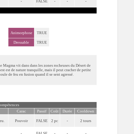
-
FALSE
-
-
-
Animorphose
TRUE
Dressable
TRUE
e Magma vit dans dans les zones rocheuses du Désert de
 est est de nature tranquille, mais il peut cracher de petite
oule de feu en fusion quand il se sent agressé.
ompétences
Carac
Passif
Coût
Durée
Cooldown
eu.
Pouvoir
FALSE
2 pc
-
2 tours
-
FALSE
-
-
-