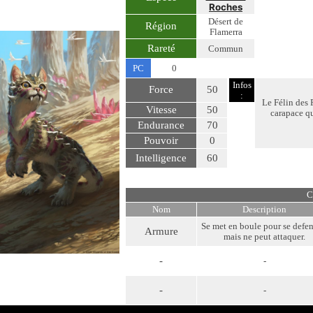
Roches
Désert de
Région
Flamerra
Rareté
Commun
PC
0
Infos
Force
50
:
Le Félin des R
Vitesse
50
carapace qu
Endurance
70
Pouvoir
0
Intelligence
60
C
Nom
Description
Se met en boule pour se defen
Armure
mais ne peut attaquer.
-
-
-
-