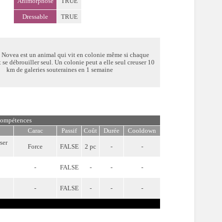
Animorphose
TRUE
Dressable
TRUE
e Novea est un animal qui vit en colonie même si chaque
 se débrouiller seul. Un colonie peut a elle seul creuser 10
km de galeries souteraines en 1 semaine
ompétences
Carac
Passif
Coût
Durée
Cooldown
ser
Force
FALSE
2 pc
-
-
-
FALSE
-
-
-
-
FALSE
-
-
-