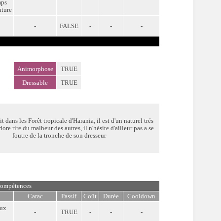
mps
ature
-
FALSE
-
-
-
Animorphose
TRUE
Dressable
TRUE
 dans les Forêt tropicale d'Harania, il est d'un naturel trés
re rire du malheur des autres, il n'hésite d'ailleur pas a se
foutre de la tronche de son dresseur
ompétences
Carac
Passif
Coût
Durée
Cooldown
eux
-
TRUE
-
-
-