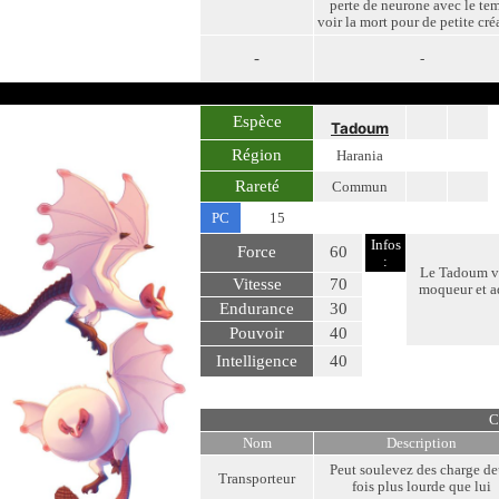
perte de neurone avec le te
voir la mort pour de petite cré
-
-
Espèce
Tadoum
Région
Harania
Rareté
Commun
PC
15
Infos
Force
60
:
Le Tadoum vit
Vitesse
70
moqueur et ado
Endurance
30
Pouvoir
40
Intelligence
40
C
Nom
Description
Peut soulevez des charge d
Transporteur
fois plus lourde que lui