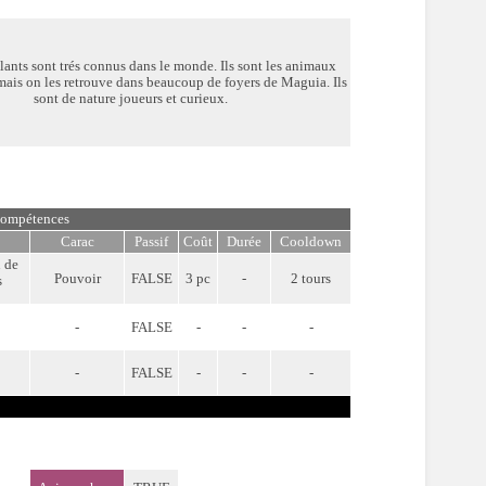
lants sont trés connus dans le monde. Ils sont les animaux
 mais on les retrouve dans beaucoup de foyers de Maguia. Ils
sont de nature joueurs et curieux.
ompétences
Carac
Passif
Coût
Durée
Cooldown
u de
Pouvoir
FALSE
3 pc
-
2 tours
s
-
FALSE
-
-
-
-
FALSE
-
-
-