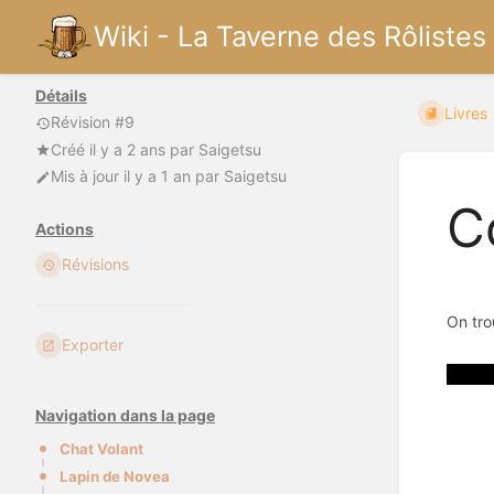
Wiki - La Taverne des Rôlistes
Détails
Livres
Révision #9
Créé
il y a 2 ans
par
Saigetsu
Mis à jour
il y a 1 an
par
Saigetsu
C
Actions
Révisions
On tro
Exporter
Navigation dans la page
Chat Volant
Lapin de Novea