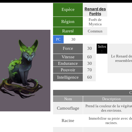
Renard des
Espèce
Forêts
Forêt de
Région
Mystica
Rareté
Commun
PC
30
Infos
Force
30
:
Le Renard des
Vitesse
60
ressembler 
Endurance
30
Pouvoir
70
Intelligence
60
C
Nom
Description
Prend la couleur de la végéta
Camouflage
des environs.
Immobilise sa proie avec d
Racine
racines.