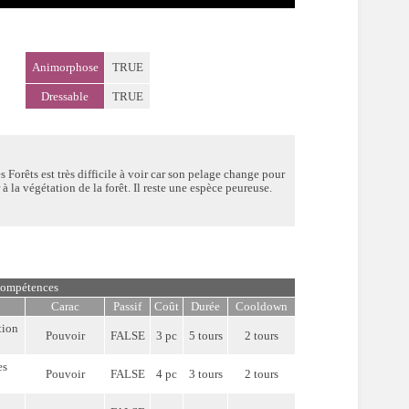
Animorphose
TRUE
Dressable
TRUE
 Forêts est très difficile à voir car son pelage change pour
à la végétation de la forêt. Il reste une espèce peureuse.
ompétences
Carac
Passif
Coût
Durée
Cooldown
tion
Pouvoir
FALSE
3 pc
5 tours
2 tours
es
Pouvoir
FALSE
4 pc
3 tours
2 tours