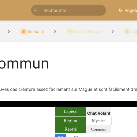
Projet
Bestiaire
Monde Mague
Co
ommun
uves ces créature assez facilement sur Mague et sont facilement dr
Espèce
Chat Volant
Région
Mystica
Rareté
Commun