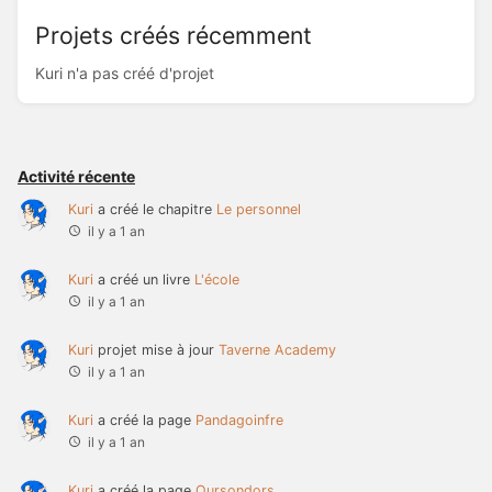
Projets créés récemment
Kuri n'a pas créé d'projet
Activité récente
Kuri
a créé le chapitre
Le personnel
il y a 1 an
Kuri
a créé un livre
L'école
il y a 1 an
Kuri
projet mise à jour
Taverne Academy
il y a 1 an
Kuri
a créé la page
Pandagoinfre
il y a 1 an
Kuri
a créé la page
Oursondors