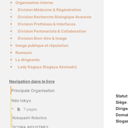
Organisation interne
Division Médecine & Régénération
Division Recherche Biologique Avancée
Division Prothèses & Interfaces
Division Partenariats & Collaboration
Division Bien-être & Image
Image publique et réputation
Rumeurs
La dirigeante
Lady Kagaya (Kagaya Akatsaki)
Navigation dans le livre
Principale Organisation
Statut 
Néo tokyo
Siège 
Dirige
7 pages
Domai
Kobayashi Robotics
Slogan
SCORIA INDUSTRIES