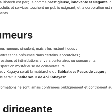
a Biotech est perçue comme
prestigieuse, innovante et élégante
, 
oduits et services touchent un public exigeant, et la corporation es
ments.
umeurs
nes rumeurs circulent, mais elles restent floues :
altraitance présumée dans certains laboratoires ;
ressions et intimidations envers partenaires ou concurrents ;
isparition mystérieuse de collaborateurs ;
ady Kagaya serait la matriarche du
Sabbat des Peaux de Laque
;
lle serait la
petite sœur de Aoi Kobayashi
.
formations ne sont jamais confirmées publiquement et contribuent au
 dirigeante