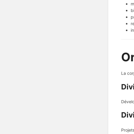
m
b
p
r
i
Or
La cor
Div
Dévelo
Div
Projet