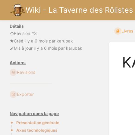
Wiki - La Taverne des Rôlistes
Détails
Livres
Révision #3
Créé
il y a 6 mois
par
karubak
Mis à jour
il y a 6 mois
par
karubak
K
Actions
Révisions
Exporter
Navigation dans la page
Présentation générale
Axes technologiques