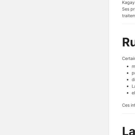
Kagay
Ses pr
traite
R
Certai
m
p
d
L
e
Ces in
La