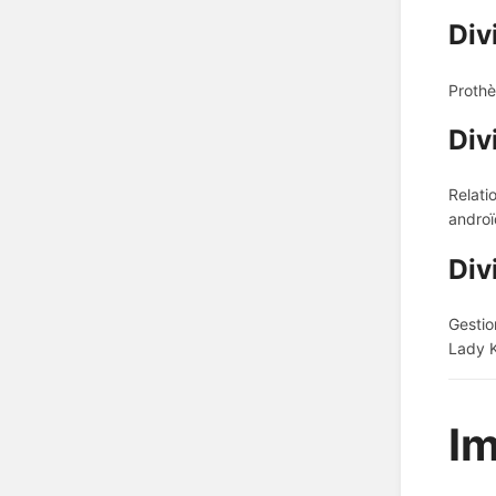
Div
Prothè
Div
Relati
androï
Div
Gestio
Lady 
Im