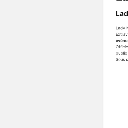
Lad
Lady K
Extrav
événe
Offici
publiq
Sous s