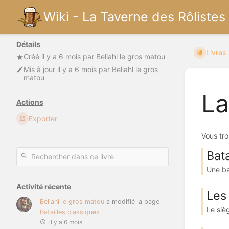
Wiki - La Taverne des Rôlistes
Détails
Livres
Créé
il y a 6 mois
par
Beliahl le gros matou
Mis à jour
il y a 6 mois
par
Beliahl le gros
matou
La
Actions
Exporter
Vous tro
Bata
Une ba
Activité récente
Les
Beliahl le gros matou
a modifié la page
Le siè
Batailles classiques
il y a 6 mois