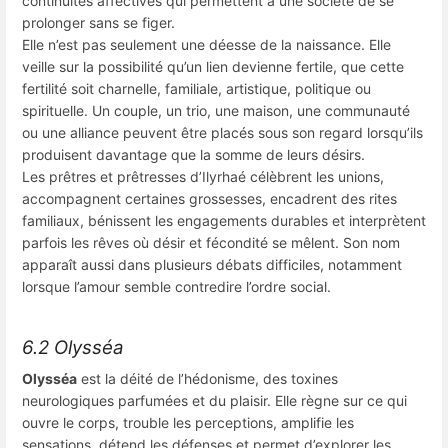
continuités affectives qui permettent à une société de se
prolonger sans se figer.
Elle n’est pas seulement une déesse de la naissance. Elle
veille sur la possibilité qu’un lien devienne fertile, que cette
fertilité soit charnelle, familiale, artistique, politique ou
spirituelle. Un couple, un trio, une maison, une communauté
ou une alliance peuvent être placés sous son regard lorsqu’ils
produisent davantage que la somme de leurs désirs.
Les prêtres et prêtresses d’Ilyrhaé célèbrent les unions,
accompagnent certaines grossesses, encadrent des rites
familiaux, bénissent les engagements durables et interprètent
parfois les rêves où désir et fécondité se mêlent. Son nom
apparaît aussi dans plusieurs débats difficiles, notamment
lorsque l’amour semble contredire l’ordre social.
6.2 Olysséa
Olysséa
est la déité de l’hédonisme, des toxines
neurologiques parfumées et du plaisir. Elle règne sur ce qui
ouvre le corps, trouble les perceptions, amplifie les
sensations, détend les défenses et permet d’explorer les