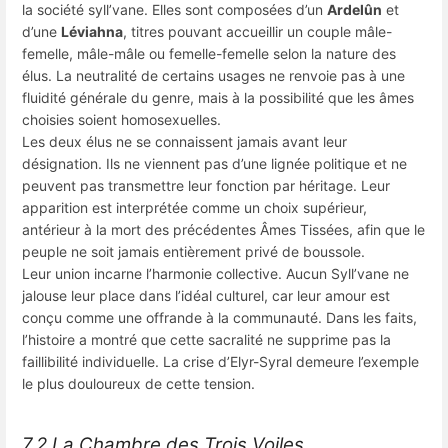
la société syll’vane. Elles sont composées d’un
Ardelûn
et
d’une
Léviahna
, titres pouvant accueillir un couple mâle-
femelle, mâle-mâle ou femelle-femelle selon la nature des
élus. La neutralité de certains usages ne renvoie pas à une
fluidité générale du genre, mais à la possibilité que les âmes
choisies soient homosexuelles.
Les deux élus ne se connaissent jamais avant leur
désignation. Ils ne viennent pas d’une lignée politique et ne
peuvent pas transmettre leur fonction par héritage. Leur
apparition est interprétée comme un choix supérieur,
antérieur à la mort des précédentes Âmes Tissées, afin que le
peuple ne soit jamais entièrement privé de boussole.
Leur union incarne l’harmonie collective. Aucun Syll’vane ne
jalouse leur place dans l’idéal culturel, car leur amour est
conçu comme une offrande à la communauté. Dans les faits,
l’histoire a montré que cette sacralité ne supprime pas la
faillibilité individuelle. La crise d’Elyr-Syral demeure l’exemple
le plus douloureux de cette tension.
7.2 La Chambre des Trois Voiles