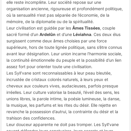
elle reste incomplète. Leur société repose sur une
organisation ancienne, rigoureuse et profondément politique,
où la sensualité n’est pas séparée de l’économie, de la
mémoire, de la diplomatie ou de la spiritualité.
Leur civilisation est guidée par les
Âmes Tissées
, couple
sacré formé d’un
Ardelûn
et d’une
Léviahna
. Ces deux élus
surgissent comme deux âmes choisies par une force
supérieure, hors de toute lignée politique, sans s’être connus
avant leur désignation. Leur union incarne l’harmonie sociale,
la continuité émotionnelle du peuple et la possibilité d’un lien
assez fort pour orienter toute une civilisation.
Les Syll’vane sont reconnaissables à leur peau bleutée,
incrustée de cristaux colorés naturels, à leurs yeux et
cheveux aux couleurs vives, audacieuses, parfois presque
irréelles. Leur culture valorise la beauté, l’éveil des sens, les
unions libres, la parole intime, la poésie lumineuse, la danse,
la musique, les parfums et les rites du désir. Elle rejette en
revanche la possession d’autrui, la contrainte du désir et la
trahison des confidences.
Leur douceur apparente ne doit pas tromper. Les Syll’vane
savent défendre leurs sanctuaires, leurs secrets et leurs