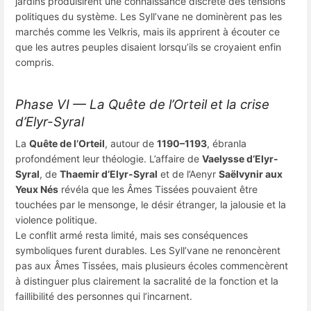
jardins produisirent une connaissance discrète des tensions
politiques du système. Les Syll’vane ne dominèrent pas les
marchés comme les Velkris, mais ils apprirent à écouter ce
que les autres peuples disaient lorsqu’ils se croyaient enfin
compris.
Phase VI — La Quête de l’Orteil et la crise
d’Elyr-Syral
La
Quête de l’Orteil
, autour de
1190–1193
, ébranla
profondément leur théologie. L’affaire de
Vaelysse d’Elyr-
Syral
, de
Thaemir d’Elyr-Syral
et de l’Aenyr
Saëlvynir aux
Yeux Nés
révéla que les Âmes Tissées pouvaient être
touchées par le mensonge, le désir étranger, la jalousie et la
violence politique.
Le conflit armé resta limité, mais ses conséquences
symboliques furent durables. Les Syll’vane ne renoncèrent
pas aux Âmes Tissées, mais plusieurs écoles commencèrent
à distinguer plus clairement la sacralité de la fonction et la
faillibilité des personnes qui l’incarnent.