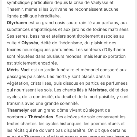
symbolique particulière depuis la crise de Vaelysse et
Thaemir, même si les Syll’vane ne reconnaissent aucune
lignée politique héréditaire.
Olyrhaem
est un grand oasis souterrain lié aux parfums, aux
substances empathiques et aux jardins de toxines maîtrisées.
Ses serres, bassins et ateliers sont étroitement associés au
culte d’
Olysséa
, déité de l’hédonisme, du plaisir et des
toxines neurologiques parfumées. Les senteurs d’Olyrhaem
sont réputées dans plusieurs mondes, mais leur exportation
est strictement encadrée.
Méris-Vael
est un jardin funéraire et mémoriel consacré aux
passages paisibles. Les morts y sont placés dans la
végétation, cristallisés, puis dissous en particules parfumées
qui nourrissent les sols. Les chants liés à
Méristae
, déité des
cycles, de la continuité, du deuil et de la mort paisible, y sont
transmis avec une grande solennité.
Thaemelyr
est un grand dôme vivant où siègent de
nombreux
Thémérides
. Ses alcôves de soie conservent les
textes chantés, les cycles historiques, les poèmes rituels et
les récits qui ne doivent pas disparaître. On dit que certains
murs de Thaemelyr répètent encore des vers anciens lorsque