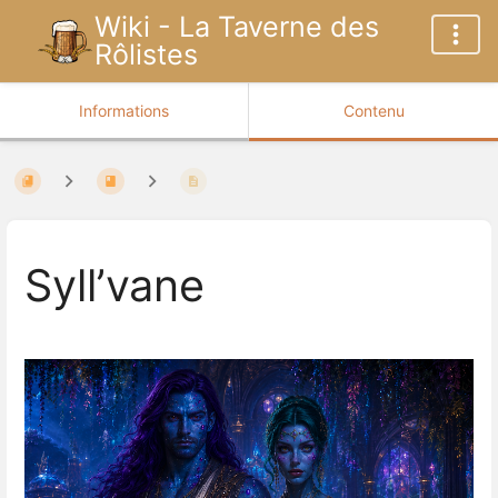
Wiki - La Taverne des
Rôlistes
Informations
Contenu
Syll’vane