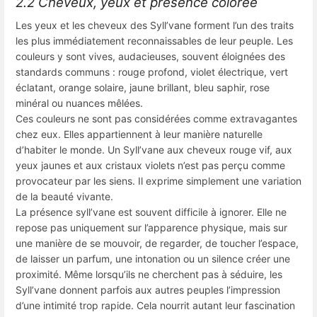
2.2 Cheveux, yeux et présence colorée
Les yeux et les cheveux des Syll’vane forment l’un des traits
les plus immédiatement reconnaissables de leur peuple. Les
couleurs y sont vives, audacieuses, souvent éloignées des
standards communs : rouge profond, violet électrique, vert
éclatant, orange solaire, jaune brillant, bleu saphir, rose
minéral ou nuances mêlées.
Ces couleurs ne sont pas considérées comme extravagantes
chez eux. Elles appartiennent à leur manière naturelle
d’habiter le monde. Un Syll’vane aux cheveux rouge vif, aux
yeux jaunes et aux cristaux violets n’est pas perçu comme
provocateur par les siens. Il exprime simplement une variation
de la beauté vivante.
La présence syll’vane est souvent difficile à ignorer. Elle ne
repose pas uniquement sur l’apparence physique, mais sur
une manière de se mouvoir, de regarder, de toucher l’espace,
de laisser un parfum, une intonation ou un silence créer une
proximité. Même lorsqu’ils ne cherchent pas à séduire, les
Syll’vane donnent parfois aux autres peuples l’impression
d’une intimité trop rapide. Cela nourrit autant leur fascination