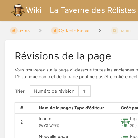
Wiki - La Taverne des Rôlistes
Livres
Cyrkiel - Races
Inarim
Révisions de la page
Vous trouverez sur la page ci-dessous toutes les anciennes ré
L’historique complet de la page peut ne pas être entièrement
Trier
Numéro de révision
#
Nom de la page / Type d'éditeur
Créé par
Inarim
Pip
2
(
WYSIWYG)
20 j
Nouvelle page
Pip