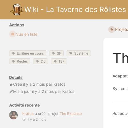
Wiki - La Taverne des Rôlistes
Actions
Projet
Vue en liste
Th
Ecriture en cours
SF
Système
Règles
D6
18+
Adaptati
Détails
Créé
il y a 2 mois
par
Kratos
Système
Mis à jour
il y a 2 mois
par
Kratos
Activité récente
Aucun li
Kratos
a créé l'projet
The Expanse
il y a 2 mois