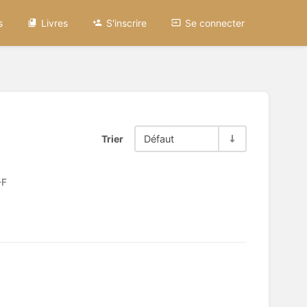
s
Livres
S'inscrire
Se connecter
Trier
Défaut
-F