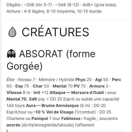
Dégâts : ~2d8 (niv 5-7) · ~3d8 (8-12) · 4d8+ (gros boss).
Armure : 4-6 légère, 6-10 moyenne, 10-15 lourde.
🩸 CRÉATURES
👻 ABSORAT (forme
Gorgée)
Élite · Niveau 7 · Mémoire / Hybride
Phys
25 ·
Agi
55 ·
Perc
60 ·
Esp
75 ·
Char
50 ·
Mental
70
PV
75 ·
Armure
2 ·
Vitesse
9 m ·
Init
+12
Attaque — Morsure d'Oubli :
sous
Mental 70
,
2d6
psy + DD 25 Esprit ou
oublie une capacité
1d4 tours
Aura — Brume Amnésique
(6 m) : DD 20
Esprit/tour ou
–10 %
Vol de Visage
(1/combat) : DD 25
Charisme ou
Paniqué
1 tour
Faiblesse :
fragile ; souvenirs
ancrés
(écrits/enregistrés/tatoués) l'affament