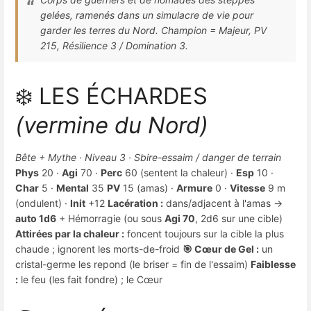
gelées, ramenés dans un simulacre de vie pour
garder les terres du Nord. Champion = Majeur, PV
215, Résilience 3 / Domination 3.
❄️ LES ÉCHARDES
(vermine du Nord)
Bête + Mythe · Niveau 3 · Sbire-essaim / danger de terrain
Phys
20 ·
Agi
70 ·
Perc
60 (sentent la chaleur) ·
Esp
10 ·
Char
5 ·
Mental
35
PV
15 (amas) ·
Armure
0 ·
Vitesse
9 m
(ondulent) ·
Init
+12
Lacération :
dans/adjacent à l'amas →
auto 1d6
+ Hémorragie (ou sous
Agi 70
, 2d6 sur une cible)
Attirées par la chaleur :
foncent toujours sur la cible la plus
chaude ; ignorent les morts-de-froid
🎯 Cœur de Gel :
un
cristal-germe les repond (le briser = fin de l'essaim)
Faiblesse
:
le feu (les fait fondre) ; le Cœur