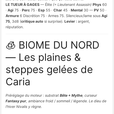
LE TUEUR À GAGES
— Élite
(= Lieutenant Assassin)
Phys
60
·
Agi
75 ·
Perc
75 ·
Esp
55 ·
Char
45 ·
Mental
30 —
PV
50 ·
Armure
6 Discrétion 75 · Armes 75. Silencieux/lame sous
Agi
75
, 3d8 (
critique auto
si surprise).
Levier :
argent,
réputation.
🧊 BIOME DU NORD
— Les plaines &
steppes gelées de
Caria
Préréglage du moteur : substrat
Bête + Mythe
, curseur
Fantasy pur
, ambiance froid / sommeil / légende. Le dieu de
l'hiver Nivalis y règne.