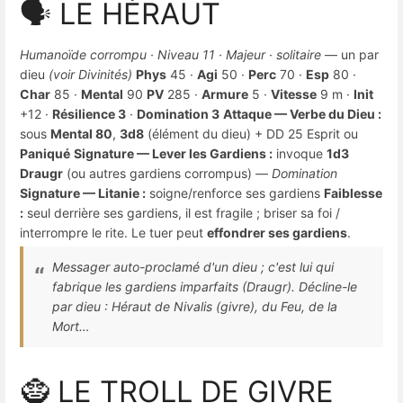
🗣️ LE HÉRAUT
Humanoïde corrompu · Niveau 11 · Majeur · solitaire
— un par
dieu
(voir Divinités)
Phys
45 ·
Agi
50 ·
Perc
70 ·
Esp
80 ·
Char
85 ·
Mental
90
PV
285 ·
Armure
5 ·
Vitesse
9 m ·
Init
+12 ·
Résilience 3
·
Domination 3
Attaque — Verbe du Dieu :
sous
Mental 80
,
3d8
(élément du dieu) + DD 25 Esprit ou
Paniqué
Signature — Lever les Gardiens :
invoque
1d3
Draugr
(ou autres gardiens corrompus) —
Domination
Signature — Litanie :
soigne/renforce ses gardiens
Faiblesse
:
seul derrière ses gardiens, il est fragile ; briser sa foi /
interrompre le rite. Le tuer peut
effondrer ses gardiens
.
Messager auto-proclamé d'un dieu ; c'est lui qui
fabrique les gardiens imparfaits (Draugr). Décline-le
par dieu : Héraut de Nivalis (givre), du Feu, de la
Mort…
🧌 LE TROLL DE GIVRE