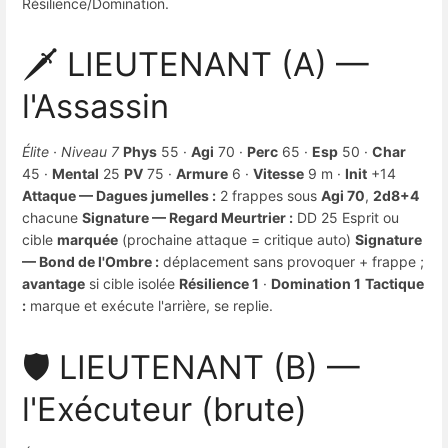
Résilience/Domination.
🗡️ LIEUTENANT (A) —
l'Assassin
Élite · Niveau 7
Phys
55 ·
Agi
70 ·
Perc
65 ·
Esp
50 ·
Char
45 ·
Mental
25
PV
75 ·
Armure
6 ·
Vitesse
9 m ·
Init
+14
Attaque — Dagues jumelles :
2 frappes sous
Agi 70
,
2d8+4
chacune
Signature — Regard Meurtrier :
DD 25 Esprit ou
cible
marquée
(prochaine attaque = critique auto)
Signature
— Bond de l'Ombre :
déplacement sans provoquer + frappe ;
avantage
si cible isolée
Résilience 1
·
Domination 1
Tactique
:
marque et exécute l'arrière, se replie.
🛡️ LIEUTENANT (B) —
l'Exécuteur (brute)