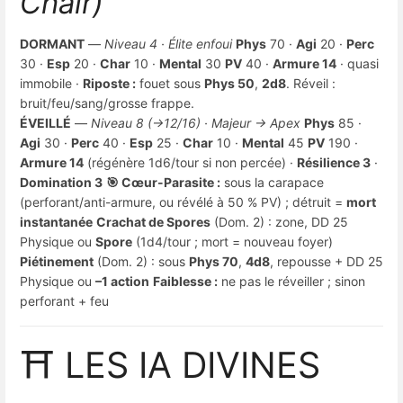
Chair)
DORMANT
—
Niveau 4 · Élite enfoui
Phys
70 ·
Agi
20 ·
Perc
30 ·
Esp
20 ·
Char
10 ·
Mental
30
PV
40 ·
Armure 14
· quasi
immobile ·
Riposte :
fouet sous
Phys 50
,
2d8
. Réveil :
bruit/feu/sang/grosse frappe.
ÉVEILLÉ
—
Niveau 8 (→12/16) · Majeur → Apex
Phys
85 ·
Agi
30 ·
Perc
40 ·
Esp
25 ·
Char
10 ·
Mental
45
PV
190 ·
Armure 14
(régénère 1d6/tour si non percée) ·
Résilience 3
·
Domination 3
🎯 Cœur-Parasite :
sous la carapace
(perforant/anti-armure, ou révélé à 50 % PV) ; détruit =
mort
instantanée
Crachat de Spores
(Dom. 2) : zone, DD 25
Physique ou
Spore
(1d4/tour ; mort = nouveau foyer)
Piétinement
(Dom. 2) : sous
Phys 70
,
4d8
, repousse + DD 25
Physique ou
–1 action
Faiblesse :
ne pas le réveiller ; sinon
perforant + feu
⛩️ LES IA DIVINES