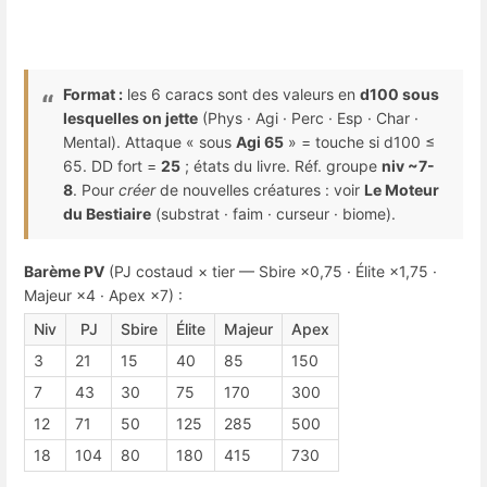
Format :
les 6 caracs sont des valeurs en
d100 sous
lesquelles on jette
(Phys · Agi · Perc · Esp · Char ·
Mental). Attaque « sous
Agi 65
» = touche si d100 ≤
65. DD fort =
25
; états du livre. Réf. groupe
niv ~7-
8
. Pour
créer
de nouvelles créatures : voir
Le Moteur
du Bestiaire
(substrat · faim · curseur · biome).
Barème PV
(PJ costaud × tier — Sbire ×0,75 · Élite ×1,75 ·
Majeur ×4 · Apex ×7) :
Niv
PJ
Sbire
Élite
Majeur
Apex
3
21
15
40
85
150
7
43
30
75
170
300
12
71
50
125
285
500
18
104
80
180
415
730