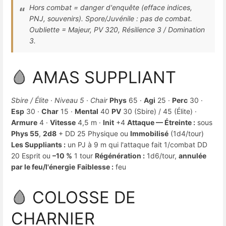
Hors combat = danger d'enquête (efface indices,
PNJ, souvenirs). Spore/Juvénile : pas de combat.
Oubliette = Majeur, PV 320, Résilience 3 / Domination
3.
🩸 AMAS SUPPLIANT
Sbire / Élite · Niveau 5 · Chair
Phys
65 ·
Agi
25 ·
Perc
30 ·
Esp
30 ·
Char
15 ·
Mental
40
PV
30 (Sbire) / 45 (Élite) ·
Armure
4 ·
Vitesse
4,5 m ·
Init
+4
Attaque — Étreinte :
sous
Phys 55
,
2d8
+ DD 25 Physique ou
Immobilisé
(1d4/tour)
Les Suppliants :
un PJ à 9 m qui l'attaque fait 1/combat DD
20 Esprit ou
–10 %
1 tour
Régénération :
1d6/tour,
annulée
par le feu/l'énergie
Faiblesse :
feu
🩸 COLOSSE DE
CHARNIER