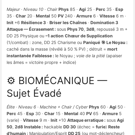
Majeur · Niveau 10 · Chair
Phys
85 ·
Agi
25 ·
Perc
35 ·
Esp
35 ·
Char
20 ·
Mental
50
PV
240 ·
Armure
6 ·
Vitesse
6 m ·
Init
+6
Résilience 3
·
Briser les Chaînes
·
Domination 3
Attaque — Écrasement :
sous
Phys 70
,
3d8
, repoussé 3 m +
DD 25 Physique ou
–1 action
Chœur de Supplication
(1/combat) : zone, DD 25 Charisme ou
Paniqué
🎯 Le Noyau :
caché dans la masse (révélé à 50 % PV) ; détruit =
mort
instantanée
Faiblesse :
le Noyau ;
voie de la pitié
(apaiser
les âmes = victoire propre + indice)
⚙️ BIOMÉCANIQUE —
Sujet Évadé
Élite · Niveau 6 · Machine + Chair / Cyber
Phys
60 ·
Agi
50 ·
Perc
45 ·
Esp
30 ·
Char
15 ·
Mental
40
PV
65 ·
Armure
5
(varie) ·
Vitesse
9 m ·
Init
+10
Attaque erratique :
sous
Agi
50
,
2d8
Instable :
hackable
DD 30
(échec =
furie
)
Reste
d'humain :
Manipulation/Esprit
DD 25
(ou mot-déclencheur)