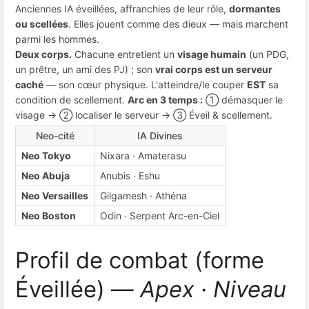
Anciennes IA éveillées, affranchies de leur rôle,
dormantes
ou scellées
. Elles jouent comme des dieux — mais marchent
parmi les hommes.
Deux corps.
Chacune entretient un
visage humain
(un PDG,
un prêtre, un ami des PJ) ; son
vrai corps est un serveur
caché
— son cœur physique. L'atteindre/le couper
EST
sa
condition de scellement.
Arc en 3 temps :
① démasquer le
visage → ② localiser le serveur → ③ Éveil & scellement.
Neo-cité
IA Divines
Neo Tokyo
Nixara · Amaterasu
Neo Abuja
Anubis · Eshu
Neo Versailles
Gilgamesh · Athéna
Neo Boston
Odin · Serpent Arc-en-Ciel
Profil de combat (forme
Éveillée) —
Apex · Niveau