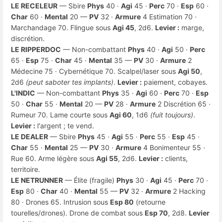
LE RECELEUR
— Sbire
Phys
40 ·
Agi
45 ·
Perc
70 ·
Esp
60 ·
Char
60 ·
Mental
20 —
PV
32 ·
Armure
4 Estimation 70 ·
Marchandage 70. Flingue sous
Agi 45
, 2d6.
Levier :
marge,
discrétion.
LE RIPPERDOC
— Non-combattant
Phys
40 ·
Agi
50 ·
Perc
65 ·
Esp
75 ·
Char
45 ·
Mental
35 —
PV
30 ·
Armure
2
Médecine 75 · Cybernétique 70. Scalpel/laser sous
Agi 50
,
2d6
(peut saboter tes implants)
.
Levier :
paiement, cobayes.
L'INDIC
— Non-combattant
Phys
35 ·
Agi
60 ·
Perc
70 ·
Esp
50 ·
Char
55 ·
Mental
20 —
PV
28 ·
Armure
2 Discrétion 65 ·
Rumeur 70. Lame courte sous
Agi 60
, 1d6
(fuit toujours)
.
Levier :
l'argent ; te vend.
LE DEALER
— Sbire
Phys
45 ·
Agi
55 ·
Perc
55 ·
Esp
45 ·
Char
55 ·
Mental
25 —
PV
30 ·
Armure
4 Bonimenteur 55 ·
Rue 60. Arme légère sous
Agi 55
, 2d6.
Levier :
clients,
territoire.
LE NETRUNNER
— Élite (fragile)
Phys
30 ·
Agi
45 ·
Perc
70 ·
Esp
80 ·
Char
40 ·
Mental
55 —
PV
32 ·
Armure
2 Hacking
80 · Drones 65. Intrusion sous
Esp 80
(retourne
tourelles/drones). Drone de combat sous
Esp 70
, 2d8.
Levier