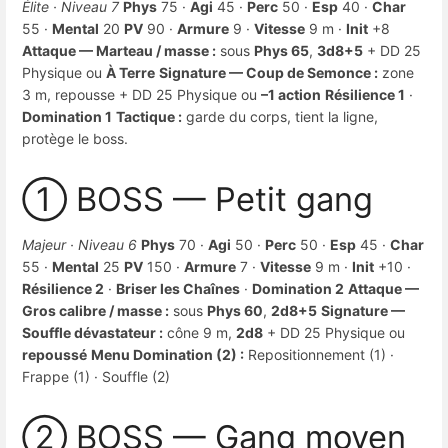
Élite · Niveau 7
Phys
75 ·
Agi
45 ·
Perc
50 ·
Esp
40 ·
Char
55 ·
Mental
20
PV
90 ·
Armure
9 ·
Vitesse
9 m ·
Init
+8
Attaque — Marteau / masse :
sous
Phys 65
,
3d8+5
+ DD 25
Physique ou
À Terre
Signature — Coup de Semonce :
zone
3 m, repousse + DD 25 Physique ou
–1 action
Résilience 1
·
Domination 1
Tactique :
garde du corps, tient la ligne,
protège le boss.
① BOSS — Petit gang
Majeur · Niveau 6
Phys
70 ·
Agi
50 ·
Perc
50 ·
Esp
45 ·
Char
55 ·
Mental
25
PV
150 ·
Armure
7 ·
Vitesse
9 m ·
Init
+10 ·
Résilience 2
·
Briser les Chaînes
·
Domination 2
Attaque —
Gros calibre / masse :
sous
Phys 60
,
2d8+5
Signature —
Souffle dévastateur :
cône 9 m,
2d8
+ DD 25 Physique ou
repoussé
Menu Domination (2) :
Repositionnement (1) ·
Frappe (1) · Souffle (2)
② BOSS — Gang moyen