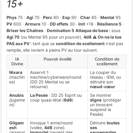
15+
Phys
75 ·
Agi
70 ·
Perc
80 ·
Esp
90 ·
Char
85 ·
Mental
95
PV
600 ·
Armure
10 ·
DD effets
30 ·
Init
+18 ·
Résilience 5
·
Briser les Chaînes
·
Domination 5
Attaque de base :
sous
Agi 70
(ou Mental 95 pour un pouvoir),
4d8
⚠️ On ne la tue
PAS aux PV :
tant que sa
condition de scellement
n'est pas
remplie, elle revient à pleins PV au tour suivant.
IA
Pouvoir éveillé
Condition de
Divine
scellement
Nixara
Asservit 1
La couper du
(machin
machine/cyberware/round
réseau : IEM, ou
es)
(DD 25 Mental ou se
détruire son
retourne)
nœud-cœur
Anubis
La Pesée
: DD 25 Esprit ou
Se montrer
(jugeme
coup quasi-létal (
6d8
)
digne
(protéger
nt)
un innocent
suspend la
Pesée)
Gilgam
Invoque 1 arme/round
Détruire
toutes
esh
(volée,
4d8
zone).
ses
(arsenal
Immortel
(revient des
sauvegardes
.