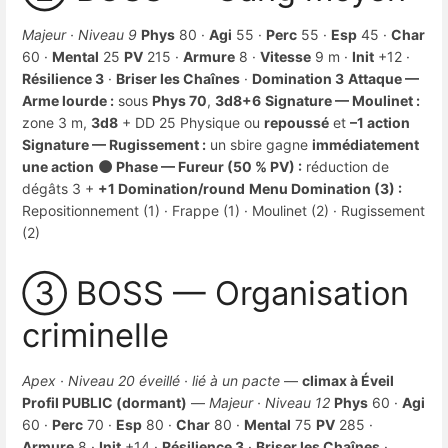
Majeur · Niveau 9
Phys
80 ·
Agi
55 ·
Perc
55 ·
Esp
45 ·
Char
60 ·
Mental
25
PV
215 ·
Armure
8 ·
Vitesse
9 m ·
Init
+12 ·
Résilience 3
·
Briser les Chaînes
·
Domination 3
Attaque —
Arme lourde :
sous
Phys 70
,
3d8+6
Signature — Moulinet :
zone 3 m,
3d8
+ DD 25 Physique ou
repoussé
et
–1 action
Signature — Rugissement :
un sbire gagne
immédiatement
une action
🌑 Phase — Fureur (50 % PV) :
réduction de
dégâts 3 +
+1 Domination/round
Menu Domination (3) :
Repositionnement (1) · Frappe (1) · Moulinet (2) · Rugissement
(2)
③ BOSS — Organisation
criminelle
Apex · Niveau 20 éveillé · lié à un pacte
—
climax à Éveil
Profil PUBLIC (dormant)
—
Majeur · Niveau 12
Phys
60 ·
Agi
60 ·
Perc
70 ·
Esp
80 ·
Char
80 ·
Mental
75
PV
285 ·
Armure
8 ·
Init
+14 ·
Résilience 3
·
Briser les Chaînes
·