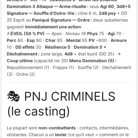
Domination 3
Attaque — Arme rituelle :
sous
Agi 60
,
3d8+5
Signature — Souffle d'Outre-Vie :
cône 6 m,
2d8 psy
+ DD
25 Esprit ou
Paniqué
Signature — Ordre :
deux subalternes
gagnent
immédiatement une action
⚡ ÉVEIL (50 % PV)
—
Apex · Niveau 16
Phys
75 ·
Agi
70 ·
Perc
80 ·
Esp
90 ·
Char
85 ·
Mental
95
PV
~600 ·
Armure
10 ·
DD effets
30 ·
Résilience 5
·
Domination 5
+
Déchaînement :
zone large,
4d8
+ état lourd (DD 25) ·
+
Coup ultime
(capacité niv 20)
Menu Domination (5) :
Repositionnement (1) · Frappe (1) · Souffle (2) · Déchaînement
(3) · Ordre (2)
🎭 PNJ CRIMINELS
(le casting)
La plupart sont
non-combattants
: contacts, intermédiaires,
obstacles. Chacun a un
levier
(ce qu'il veut = comment on le