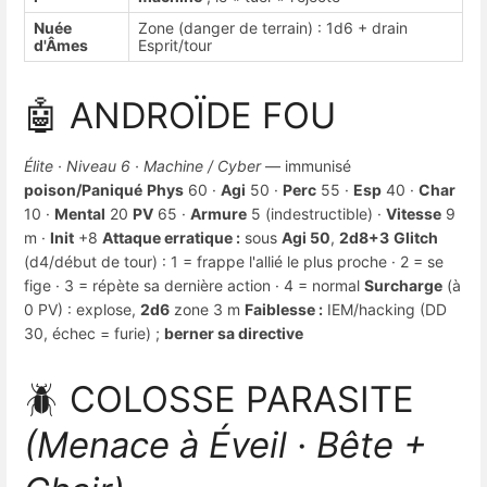
Nuée
Zone (danger de terrain) : 1d6 + drain
d'Âmes
Esprit/tour
🤖 ANDROÏDE FOU
Élite · Niveau 6 · Machine / Cyber
— immunisé
poison/Paniqué
Phys
60 ·
Agi
50 ·
Perc
55 ·
Esp
40 ·
Char
10 ·
Mental
20
PV
65 ·
Armure
5 (indestructible) ·
Vitesse
9
m ·
Init
+8
Attaque erratique :
sous
Agi 50
,
2d8+3
Glitch
(d4/début de tour) : 1 = frappe l'allié le plus proche · 2 = se
fige · 3 = répète sa dernière action · 4 = normal
Surcharge
(à
0 PV) : explose,
2d6
zone 3 m
Faiblesse :
IEM/hacking (DD
30, échec = furie) ;
berner sa directive
🪲 COLOSSE PARASITE
(Menace à Éveil · Bête +