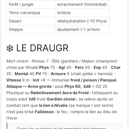
Forêt / jungle
enracinement (Immobilisé)
Terre volcanique
brûlure
Désert
déshydratation (–10 Phys)
Steppe
épuisement (–1 action)
❄️ LE DRAUGR
Mort-vivant · Niveau 7 · Élite (gardien) / Majeur (champion) ·
choisi par Nivalis
Phys
75 ·
Agi
40 ·
Perc
50 ·
Esp
45 ·
Char
20 ·
Mental
40
PV
75 ·
Armure
9 (chair gelée + harnois) ·
Vitesse
9 m ·
Init
+6 — immunisé
froid / poison / Paniqué
Attaque — Arme givrée :
sous
Phys 60
,
3d8
+ DD 25
Physique ou
Ralentissement
Aura de Froid :
l'attaquant au
corps subit
1d6
froid
Gardien choisi :
se relève après un
combat tant que
le lien à Nivalis
(sa marque / son tertre)
n'est pas brisé
Faiblesse :
le feu ; rompre le lien au dieu de
l'hiver
Corps de guerriers et de nomades des steppes