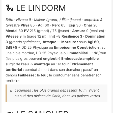
🐍 LE LINDORM
Bête · Niveau 9 · Majeur (grand) / Élite (jeune) · amphibie &
terrestre
Phys
85 ·
Agi
60 ·
Perc
65 ·
Esp
30 ·
Char
20 ·
Mental
30
PV
215 (grand) / 75 (jeune) ·
Armure
9 (écailles) ·
Vitesse
9 m (nage 12 m) ·
Init
+8
Résilience 3
·
Domination
3
(grands spécimens)
Attaque — Morsure :
sous
Agi 60
,
3d8+5
+ DD 25 Physique ou
Empoisonné
Constriction :
sur
une cible mordue, DD 25 Physique ou
Immobilisé
+ 1d8/tour
(les plus gros peuvent
engloutir
)
Embuscade amphibie :
surgit de l'eau →
avantage
au 1er tour
Extrêmement
territorial :
combat à mort dans son domaine ; passif en
dehors
Faiblesse :
le feu ; le contourner sans pénétrer son
territoire
Légendes : les plus grands dépassent 10 m. Vivent
au sud des plaines de Caria, dans les plaines vertes.