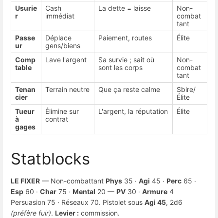
Usurie
Cash
La dette = laisse
Non-
r
immédiat
combat
tant
Passe
Déplace
Paiement, routes
Élite
ur
gens/biens
Comp
Lave l'argent
Sa survie ; sait où
Non-
table
sont les corps
combat
tant
Tenan
Terrain neutre
Que ça reste calme
Sbire/
cier
Élite
Tueur
Élimine sur
L'argent, la réputation
Élite
à
contrat
gages
Statblocks
LE FIXER
— Non-combattant
Phys
35 ·
Agi
45 ·
Perc
65 ·
Esp
60 ·
Char
75 ·
Mental
20 —
PV
30 ·
Armure
4
Persuasion 75 · Réseaux 70. Pistolet sous
Agi 45
, 2d6
(préfère fuir)
.
Levier :
commission.