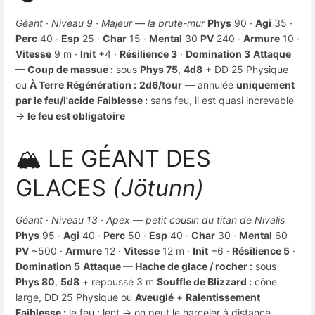
Géant · Niveau 9 · Majeur — la brute-mur
Phys
90 ·
Agi
35 ·
Perc
40 ·
Esp
25 ·
Char
15 ·
Mental
30
PV
240 ·
Armure
10 ·
Vitesse
9 m ·
Init
+4 ·
Résilience 3
·
Domination 3
Attaque
— Coup de massue :
sous
Phys 75
,
4d8
+ DD 25 Physique
ou
À Terre
Régénération :
2d6/tour
— annulée
uniquement
par le feu/l'acide
Faiblesse :
sans feu, il est quasi increvable
→
le feu est obligatoire
🏔️ LE GÉANT DES
GLACES
(Jötunn)
Géant · Niveau 13 · Apex — petit cousin du titan de Nivalis
Phys
95 ·
Agi
40 ·
Perc
50 ·
Esp
40 ·
Char
30 ·
Mental
60
PV
~500 ·
Armure
12 ·
Vitesse
12 m ·
Init
+6 ·
Résilience 5
·
Domination 5
Attaque — Hache de glace / rocher :
sous
Phys 80
,
5d8
+ repoussé 3 m
Souffle de Blizzard :
cône
large, DD 25 Physique ou
Aveuglé
+
Ralentissement
Faiblesse :
le feu ; lent → on peut le harceler à distance