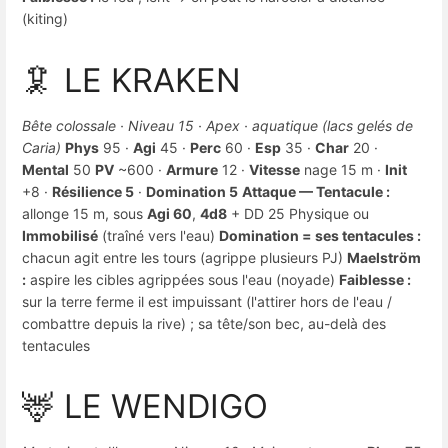
(kiting)
🦑 LE KRAKEN
Bête colossale · Niveau 15 · Apex · aquatique (lacs gelés de
Caria)
Phys
95 ·
Agi
45 ·
Perc
60 ·
Esp
35 ·
Char
20 ·
Mental
50
PV
~600 ·
Armure
12 ·
Vitesse
nage 15 m ·
Init
+8 ·
Résilience 5
·
Domination 5
Attaque — Tentacule :
allonge 15 m, sous
Agi 60
,
4d8
+ DD 25 Physique ou
Immobilisé
(traîné vers l'eau)
Domination = ses tentacules :
chacun agit entre les tours (agrippe plusieurs PJ)
Maelström
:
aspire les cibles agrippées sous l'eau (noyade)
Faiblesse :
sur la terre ferme il est impuissant (l'attirer hors de l'eau /
combattre depuis la rive) ; sa tête/son bec, au-delà des
tentacules
🦌 LE WENDIGO