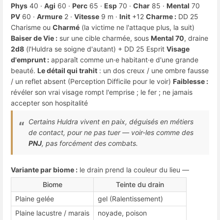
Phys
40 ·
Agi
60 ·
Perc
65 ·
Esp
70 ·
Char
85 ·
Mental
70
PV
60 ·
Armure
2 ·
Vitesse
9 m ·
Init
+12
Charme :
DD 25
Charisme ou
Charmé
(la victime ne l'attaque plus, la suit)
Baiser de Vie :
sur une cible charmée, sous
Mental 70
, draine
2d8
(l'Huldra se soigne d'autant) + DD 25 Esprit
Visage
d'emprunt :
apparaît comme un·e habitant·e d'une grande
beauté.
Le détail qui trahit
: un dos creux / une ombre fausse
/ un reflet absent (Perception Difficile pour le voir)
Faiblesse :
révéler son vrai visage rompt l'emprise ; le fer ; ne jamais
accepter son hospitalité
Certains Huldra vivent en paix, déguisés en métiers
de contact, pour ne pas tuer — voir-les comme des
PNJ
, pas forcément des combats.
Variante par biome :
le drain prend la couleur du lieu —
Biome
Teinte du drain
Plaine gelée
gel (Ralentissement)
Plaine lacustre / marais
noyade, poison