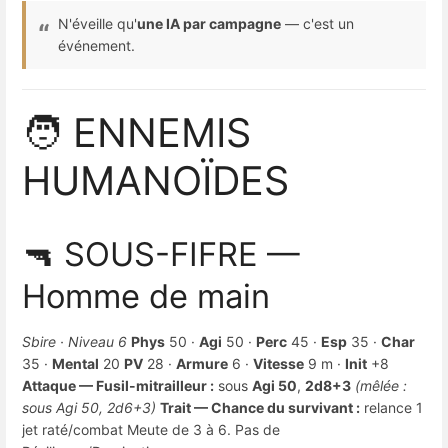
N'éveille qu'
une IA par campagne
— c'est un
événement.
🧑 ENNEMIS
HUMANOÏDES
🔫 SOUS-FIFRE —
Homme de main
Sbire · Niveau 6
Phys
50 ·
Agi
50 ·
Perc
45 ·
Esp
35 ·
Char
35 ·
Mental
20
PV
28 ·
Armure
6 ·
Vitesse
9 m ·
Init
+8
Attaque — Fusil-mitrailleur :
sous
Agi 50
,
2d8+3
(mêlée :
sous Agi 50, 2d6+3)
Trait — Chance du survivant :
relance 1
jet raté/combat Meute de 3 à 6. Pas de