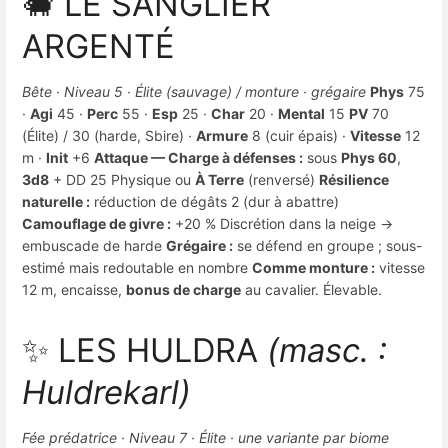
🐗 LE SANGLIER
ARGENTÉ
Bête · Niveau 5 · Élite (sauvage) / monture · grégaire
Phys
75
·
Agi
45 ·
Perc
55 ·
Esp
25 ·
Char
20 ·
Mental
15
PV
70
(Élite) / 30 (harde, Sbire) ·
Armure
8 (cuir épais) ·
Vitesse
12
m ·
Init
+6
Attaque — Charge à défenses :
sous
Phys 60
,
3d8
+ DD 25 Physique ou
À Terre
(renversé)
Résilience
naturelle :
réduction de dégâts 2 (dur à abattre)
Camouflage de givre :
+20 % Discrétion dans la neige →
embuscade de harde
Grégaire :
se défend en groupe ; sous-
estimé mais redoutable en nombre
Comme monture :
vitesse
12 m, encaisse,
bonus de charge
au cavalier. Élevable.
✨ LES HULDRA
(masc. :
Huldrekarl)
Fée prédatrice · Niveau 7 · Élite · une variante par biome