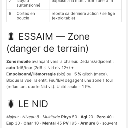
7
Noyau
explose à la mort : 1d6 zone 3 m
surtensionné
8
Cortex en
répète sa dernière action / se fige
boucle
(exploitable)
🐛 ESSAIM — Zone
(danger de terrain)
Zone mobile
avançant vers la chaleur. Dedans/adjacent :
auto
1d6/tour (2d6 si Nid niv 12+) +
Empoisonné/Hémorragie
(bio) ou
–5 %
glitch (méca).
Bloque la vue, ralentit. Feu/IEM dégagent une zone 1 tour
(reflue tant que le Nid vit). Unité seule = 1 PV.
🐛 LE NID
Majeur · Niveau 8 · Multitude
Phys
50 ·
Agi
20 ·
Perc
40 ·
Esp
30 ·
Char
10 ·
Mental
45
PV
195 ·
Armure
6 · souvent