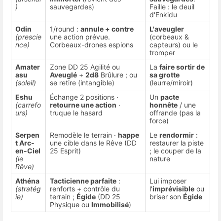
)
sauvegardes)
Faille : le deuil
d'Enkidu
Odin
1/round :
annule + contre
L'aveugler
(prescie
une action prévue.
(corbeaux &
nce)
Corbeaux-drones espions
capteurs) ou le
tromper
Amater
Zone DD 25 Agilité ou
La
faire sortir de
asu
Aveuglé
+
2d8
Brûlure ; ou
sa grotte
(soleil)
se retire (intangible)
(leurre/miroir)
Eshu
Échange 2 positions ·
Un
pacte
(carrefo
retourne une action
·
honnête
/ une
urs)
truque le hasard
offrande (pas la
force)
Serpen
Remodèle le terrain ·
happe
Le
rendormir
:
t Arc-
une cible dans le Rêve (DD
restaurer la piste
en-Ciel
25 Esprit)
; le couper de la
(le
nature
Rêve)
Athéna
Tacticienne parfaite
:
Lui imposer
(stratég
renforts + contrôle du
l'
imprévisible
ou
ie)
terrain ;
Égide
(DD 25
briser son
Égide
Physique ou
Immobilisé
)