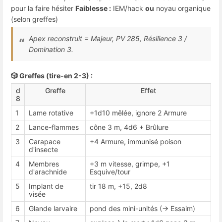
pour la faire hésiter
Faiblesse :
IEM/hack
ou
noyau organique
(selon greffes)
Apex reconstruit = Majeur, PV 285, Résilience 3 /
Domination 3.
🎲 Greffes (tire-en 2-3) :
d
Greffe
Effet
8
1
Lame rotative
+1d10 mêlée, ignore 2 Armure
2
Lance-flammes
cône 3 m, 4d6 + Brûlure
3
Carapace
+4 Armure, immunisé poison
d'insecte
4
Membres
+3 m vitesse, grimpe, +1
d'arachnide
Esquive/tour
5
Implant de
tir 18 m, +15, 2d8
visée
6
Glande larvaire
pond des mini-unités (→ Essaim)