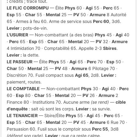
:
crédits ; trace tout.
LE FLIC CORROMPU
— Élite
Phys
60 ·
Agi
55 ·
Perc
65 ·
Esp
55 ·
Char
55 ·
Mental
25 —
PV
50 ·
Armure
8 Autorité
65 · Armes à feu 60. Arme de service sous
Perc 60
, 3d6.
Levier :
pots-de-vin.
L'USURIER
— Non-combattant (a des bras)
Phys
45 ·
Agi
40
·
Perc
65 ·
Esp
65 ·
Char
65 ·
Mental
20 —
PV
32 ·
Armure
4 Intimidation 70 · Comptabilité 65. Appelle 2-3
Sbires
.
Levier :
la dette.
LE PASSEUR
— Élite
Phys
55 ·
Agi
65 ·
Perc
70 ·
Esp
50 ·
Char
50 ·
Mental
25 —
PV
48 ·
Armure
6 Pilotage 70 ·
Discrétion 70. Fusil compact sous
Agi 65
, 2d8.
Levier :
paiement, routes.
LE COMPTABLE
— Non-combattant
Phys
30 ·
Agi
40 ·
Perc
60 ·
Esp
80 ·
Char
55 ·
Mental
20 —
PV
26 ·
Armure
2
Finance 80 · Institutions 70. Aucune arme
(se rend)
—
cible
d'enquête
: sait où sont les corps.
Levier :
sa survie.
LE TENANCIER
— Sbire/Élite
Phys
55 ·
Agi
45 ·
Perc
65 ·
Esp
55 ·
Char
65 ·
Mental
20 —
PV
45 ·
Armure
6 Rue 70 ·
Persuasion 60. Fusil sous le comptoir sous
Perc 55
, 3d8
(défend son rade)
.
Levier :
que ça reste calme.