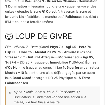
fixe ·
Init
+4
Résilience 3
·
Briser les Chaînes
·
Domination
3
Domination = l'essaim :
pondre une vague · envoyer des
unités · étendre la zone
🎯 Objectif :
traverser la zone et
briser le Nid
(l'attrition ne marche pas)
Faiblesse :
feu (bio) /
IEM + couper la ferraille (méca)
🐺 LOUP DE GIVRE
Élite · Niveau 7 · Bête (Caria)
Phys
70 ·
Agi
65 ·
Perc
70 ·
Esp
30 ·
Char
25 ·
Mental
20
PV
75 ·
Armure
8 (os noir) ·
Vitesse
12 m ·
Init
+14
Attaque — Morsure :
sous
Agi 65
,
3d8+4
+ DD 25 Physique ou
Immobilisé
(1d6/tour)
Épines
d'Os Noir :
le frapper au corps inflige
1d6 perforant
en retour
Meute :
+10 %
contre une cible déjà engagée par un autre
loup
Bond Glacé :
charge + DD 25 Physique ou
À Terre
Faiblesse :
feu
Alpha = Majeur niv 9, PV 215, Résilience 3 /
Domination 3, Hurlement (donne une action à la
meute). Le tuer brise la meute.