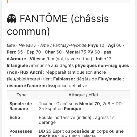
👻 FANTÔME (châssis
commun)
Élite · Niveau 7 · Âme / Fantasy-Hybride
Phys
10 ·
Agi
60 ·
Perc
65 ·
Esp
70 ·
Char
50 ·
Mental
75
PV
60 ·
pas
d'Armure
·
Vitesse
9 m (vol, traverse tout) ·
Init
+12
Intangible :
immunisé aux dégâts
physiques non-magiques
/ non-Flux
Ancré :
réapparaît tant que son
ancre
(lieu/objet/regret) tient
Faiblesse :
dégâts de
Flux/magie
;
résoudre l'ancre
= dissipation définitive
Type
Attaque / effet
Spectre de
Toucher Glacé sous
Mental 70
, 2d8 + DD
Rancune
25 Esprit ou
Paniqué
Écho
Boucle inoffensive (indice) ; agressif si
dérangé
Possesseu
DD 25 Esprit ou
possède
un corps
ou une
r
machine
; le « tuer » l'éjecte